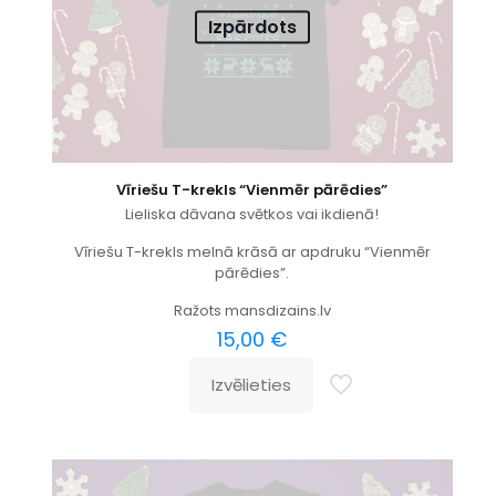
Izpārdots
Vīriešu T-krekls “Vienmēr pārēdies”
Lieliska dāvana svētkos vai ikdienā!
Vīriešu T-krekls melnā krāsā ar apdruku “Vienmēr
pārēdies”.
Ražots mansdizains.lv
15,00
€
Izvēlieties