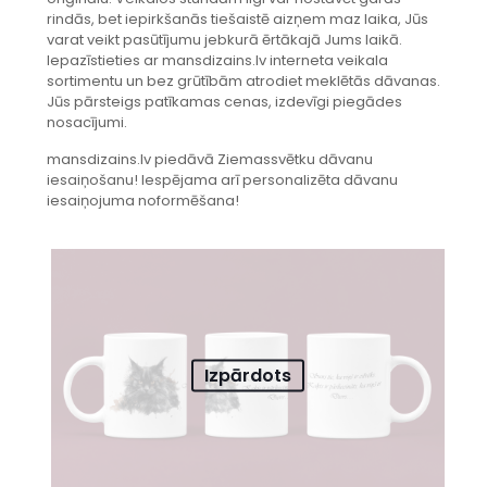
rindās, bet iepirkšanās tiešaistē aizņem maz laika, Jūs
varat veikt pasūtījumu jebkurā ērtākajā Jums laikā.
Iepazīstieties ar mansdizains.lv interneta veikala
sortimentu un bez grūtībām atrodiet meklētās dāvanas.
Jūs pārsteigs patīkamas cenas, izdevīgi piegādes
nosacījumi.
mansdizains.lv piedāvā Ziemassvētku dāvanu
iesaiņošanu! Iespējama arī personalizēta dāvanu
iesaiņojuma noformēšana!
Izpārdots