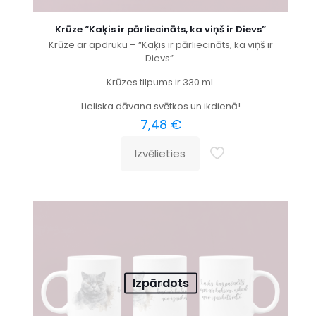
Krūze “Kaķis ir pārliecināts, ka viņš ir Dievs”
Krūze ar apdruku – “Kaķis ir pārliecināts, ka viņš ir
Dievs”.
Krūzes tilpums ir 330 ml.
Lieliska dāvana svētkos un ikdienā!
7,48
€
Izvēlieties
Izpārdots