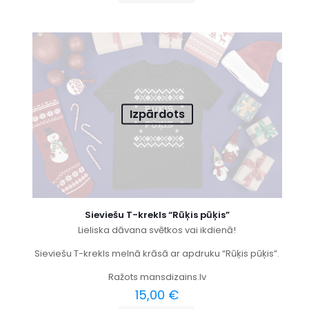
Izpārdots
Sieviešu T-krekls “Rūķis pūķis”
Lieliska dāvana svētkos vai ikdienā!
Sieviešu T-krekls melnā krāsā ar apdruku “Rūķis pūķis”.
Ražots mansdizains.lv
15,00
€