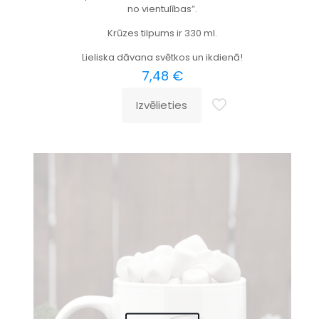
no vientulības”.
Krūzes tilpums ir 330 ml.
Lieliska dāvana svētkos un ikdienā!
7,48
€
Izvēlieties