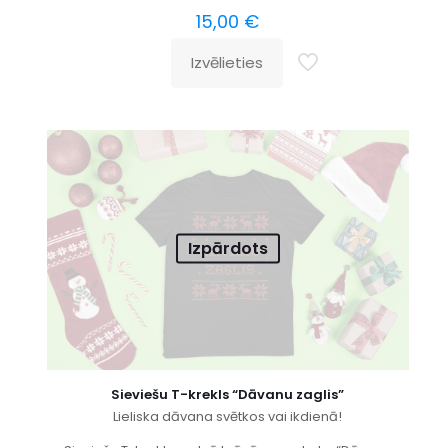
15,00
€
Izvēlieties
Izpārdots
Sieviešu T-krekls “Dāvanu zaglis”
Lieliska dāvana svētkos vai ikdienā!