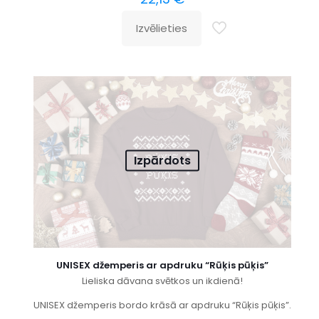
Izvēlieties
Izpārdots
UNISEX džemperis ar apdruku “Rūķis pūķis”
Lieliska dāvana svētkos un ikdienā!
UNISEX džemperis bordo krāsā ar apdruku “Rūķis pūķis”.