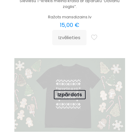
Sieviešu T-krekls melnā krāsā ar apdruku “Dāvanu
zaglis”.
Ražots mansdizains.lv
15,00
€
Izvēlieties
Izpārdots