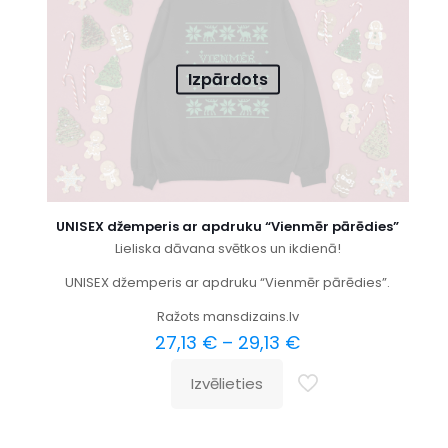
Izpārdots
UNISEX džemperis ar apdruku “Vienmēr pārēdies”
Lieliska dāvana svētkos un ikdienā!
UNISEX džemperis ar apdruku “Vienmēr pārēdies”.
Ražots mansdizains.lv
27,13
€
–
29,13
€
Izvēlieties