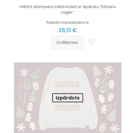
UNISEX džemperis bēšā krāsā ar apdruku “Dāvanu
zaglis”.
Ražots mansdizains.lv
26,13
€
Izvēlieties
Izpārdots