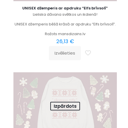
UNISEX džemperis ar apdruku “Elfs brīvsolī”
Lieliska dāvana svētkos un ikdienā!
UNISEX džemperis bēšā krāsā ar apdruku “Elfs brīvsolī”.
Ražots mansdizains.lv
26,13
€
Izvēlieties
Izpārdots