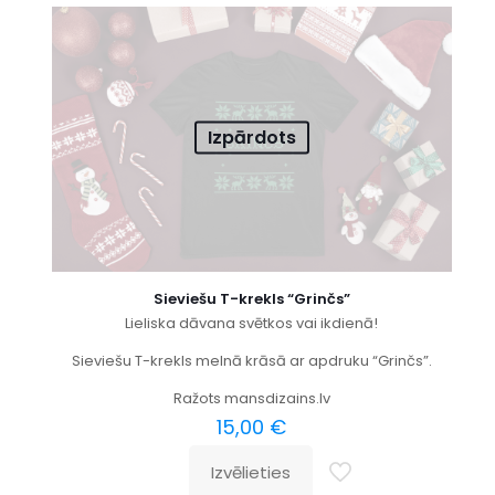
Izpārdots
Sieviešu T-krekls “Grinčs”
Lieliska dāvana svētkos vai ikdienā!
Sieviešu T-krekls melnā krāsā ar apdruku “Grinčs”.
Ražots mansdizains.lv
15,00
€
Izvēlieties