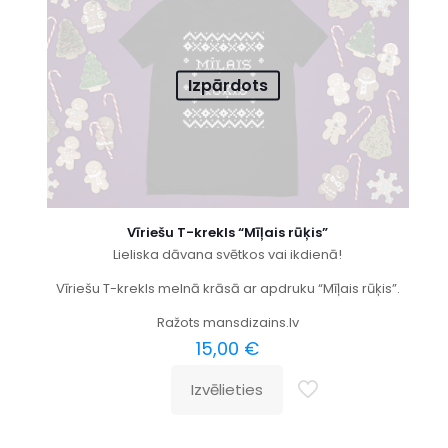
Izpārdots
Vīriešu T-krekls “Mīļais rūķis”
Lieliska dāvana svētkos vai ikdienā!
Vīriešu T-krekls melnā krāsā ar apdruku “Mīļais rūķis”.
Ražots mansdizains.lv
15,00
€
Izvēlieties