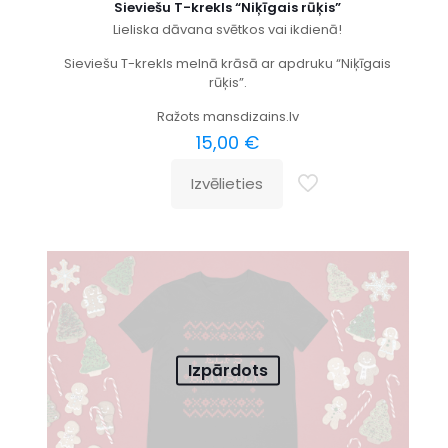
Sieviešu T-krekls “Niķīgais rūķis”
Lieliska dāvana svētkos vai ikdienā!
Sieviešu T-krekls melnā krāsā ar apdruku “Niķīgais
rūķis”.
Ražots mansdizains.lv
15,00
€
Izvēlieties
Izpārdots