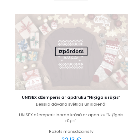
Izpārdots
UNISEX džemperis ar apdruku “Niķīgais rūķis”
Lieliska dāvana svētkos un ikdienā!
UNISEX džemperis bordo krāsā ar apdruku “Niķīgais
rūķis”.
Ražots mansdizains.lv
22,13
€