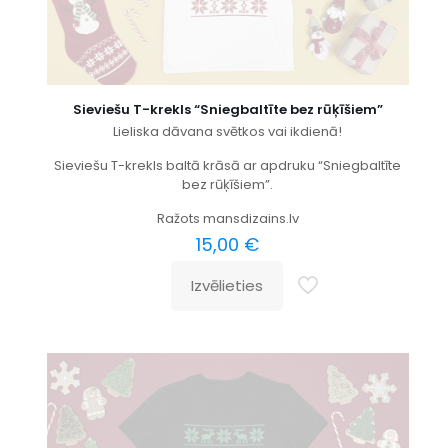
Sieviešu T-krekls “Sniegbaltīte bez rūķīšiem”
Lieliska dāvana svētkos vai ikdienā!
Sieviešu T-krekls baltā krāsā ar apdruku “Sniegbaltīte
bez rūķīšiem”.
Ražots mansdizains.lv
15,00
€
Izvēlieties