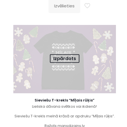
Izvēlieties
Izpārdots
Sieviešu T-krekls “Mīļais rūķis”
Lieliska dāvana svētkos vai ikdienā!
Sieviešu T-krekls melnā krāsā ar apdruku “Mīļais rūķis”.
Ražots mansdizains.lv