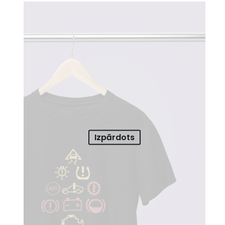
Izpārdots