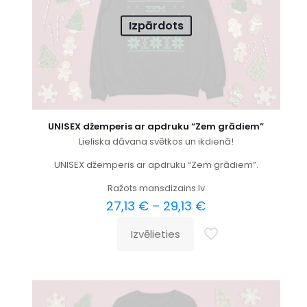
Izpārdots
UNISEX džemperis ar apdruku “Zem grādiem”
Lieliska dāvana svētkos un ikdienā!
UNISEX džemperis ar apdruku “Zem grādiem”.
Ražots mansdizains.lv
27,13
€
–
29,13
€
Izvēlieties