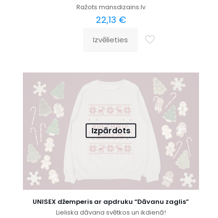
Ražots mansdizains.lv
22,13
€
Izvēlieties
Izpārdots
UNISEX džemperis ar apdruku “Dāvanu zaglis”
Lieliska dāvana svētkos un ikdienā!