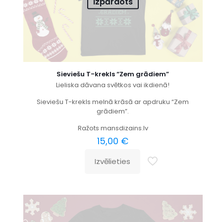
Izpārdots
Sieviešu T-krekls “Zem grādiem”
Lieliska dāvana svētkos vai ikdienā!
Sieviešu T-krekls melnā krāsā ar apdruku “Zem
grādiem”.
Ražots mansdizains.lv
15,00
€
Izvēlieties