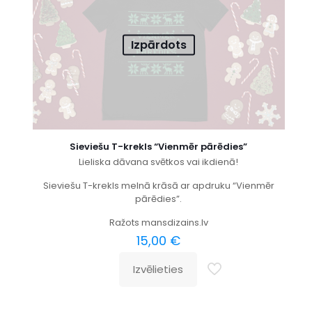
Izpārdots
Sieviešu T-krekls “Vienmēr pārēdies”
Lieliska dāvana svētkos vai ikdienā!
Sieviešu T-krekls melnā krāsā ar apdruku “Vienmēr
pārēdies”.
Ražots mansdizains.lv
15,00
€
Izvēlieties