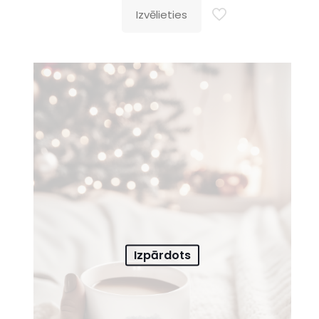
Izvēlieties
Izpārdots