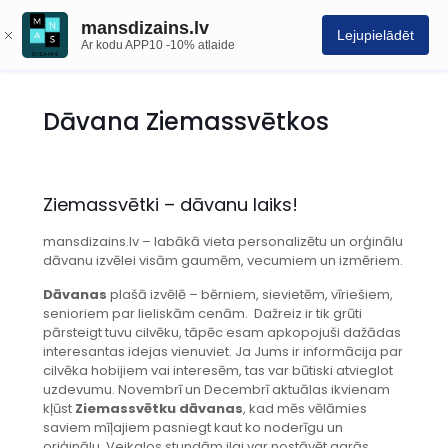
mansdizains.lv
Lejupielādēt
Ar kodu APP10 -10% atlaide
Dāvana Ziemassvētkos
Ziemassvētki – dāvanu laiks!
mansdizains.lv – labākā vieta personalizētu un orģinālu
dāvanu izvēlei visām gaumēm, vecumiem un izmēriem.
Dāvanas
plašā izvēlē – bērniem, sievietēm, vīriešiem,
senioriem par lieliskām cenām. Dažreiz ir tik grūti
pārsteigt tuvu cilvēku, tāpēc esam apkopojuši dažādas
interesantas idejas vienuviet. Ja Jums ir informācija par
cilvēka hobijiem vai interesēm, tas var būtiski atvieglot
uzdevumu. Novembrī un Decembrī aktuālas ikvienam
kļūst
Ziemassvētku dāvanas
, kad mēs vēlāmies
saviem mīļajiem pasniegt kaut ko noderīgu un
oriģinālu. Veikalos stundām ilgi var nostāvēt garās