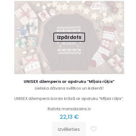
Izpārdots
UNISEX džemperis ar apdruku “Mīļais rūķis”
Lieliska dāvana svētkos un ikdienā!
UNISEX džemperis bordo krāsā ar apdruku “Mīļais rūķis”.
Ražots mansdizains.lv
22,13
€
Izvēlieties