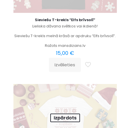
Sieviešu T-krekls “Elfs brīvsolī”
Lieliska dāvana svētkos vai ikdienā!
Sieviešu T-krekls melnā krāsā ar apdruku “Elfs brīvsolī”.
Ražots mansdizains.lv
15,00
€
Izvēlieties
Izpārdots