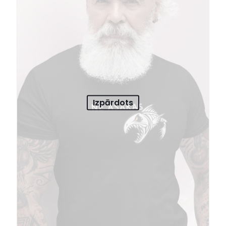
Izpārdots