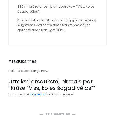
330 ml krūze ar osiņu un apdruku – “Viss, ko es
šogad vēlos”.
Krūzi drīkst mazgāt trauku mazgājamā mašīnā!
Augstākās kvalitātes apdrukas tehnoloģijas
garantē apdrukas ilgmūžību!
Atsauksmes
Pašlaik atsauksmju nav.
Uzraksti atsauksmi pirmais par
“Krūze “Viss, ko es šogad vēlos””
You must be
logged in
to post a review.
BE FURNITURE