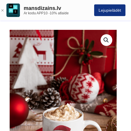
mansdizains.lv
Lejupielādēt
Ar kodu APP10 -10% atlaide