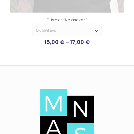
T-krekls “Ne asakas”
15,00
€
–
17,00
€