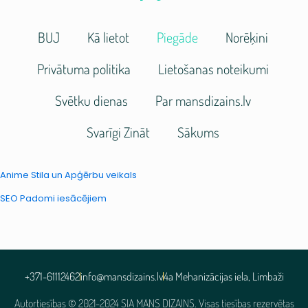
BUJ
Kā lietot
Piegāde
Norēķini
Privātuma politika
Lietošanas noteikumi
Svētku dienas
Par mansdizains.lv
Svarīgi Zināt
Sākums
Anime Stila un Apģērbu veikals
SEO Padomi iesācējiem
+371-61112462
info@mansdizains.lv
4a Mehanizācijas iela, Limbaži
Autortiesības © 2021-2024 SIA MANS DIZAINS. Visas tiesības rezervētas