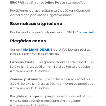
EIROPAS
valstīm ar
Latvijas Pasta
starpniecību.
Pasūtījumus parasti izsūtam tajā pašā vai nākamajā
darba dienā pēc preces izgatavošanas.
Bezmaksas atgriešana
Par bezmaksas preču atgriešanu ar OMNIVA
lasiet šeit
Piegādes cenas
Saņemt
SIA MANS DIZAINS
darbnīcā Mehanizācijas
ielā 4A, Limbažos:
bez maksas
Latvijas Pasts
– piegādes izmaksas sākot no 3.00 €,
lielāka izmēra pasūtījumiem Latvijas Pasta piegādes
izmaksas var būt lielākas.
Omniva pakomāts
– piegādes izmaksas sākot no
3.00 €, lielāka izmēra pasūtījumiem Omniva piegādes
izmaksas var būt lielākas.
Piegāde ar
kurjeru
– piegādes izmaksas sākot no
5.43 €, lielāka izmēra pasūtījumiem piegādes
izmaksas var būt lielākas.