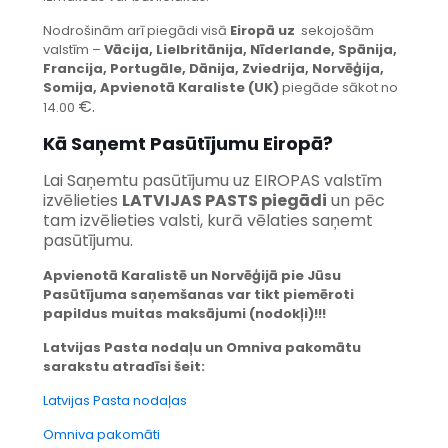
Nodrošinām arī piegādi visā
Eiropā uz
sekojošām
valstīm –
Vācija, Lielbritānija, Nīderlande, Spānija,
Francija, Portugāle, Dānija, Zviedrija, Norvēģija,
Somija, Apvienotā Karaliste (UK)
piegāde sākot no
€.
14.00
Kā Saņemt Pasūtījumu Eiropā?
Lai Saņemtu pasūtījumu uz EIROPAS valstīm
izvēlieties
LATVIJAS PASTS piegādi
un pēc
tam izvēlieties valsti, kurā vēlaties saņemt
pasūtījumu.
Apvienotā Karalistē un Norvēģijā pie Jūsu
Pasūtījuma saņemšanas var tikt piemēroti
papildus muitas maksājumi (nodokļi)!!!
Latvijas Pasta nodaļu un Omniva pakomātu
sarakstu atradīsi šeit:
Latvijas Pasta nodaļas
Omniva pakomāti