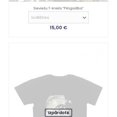
Sieviešu T-krekls “Pilngadība”
15,00
€
Izpārdots