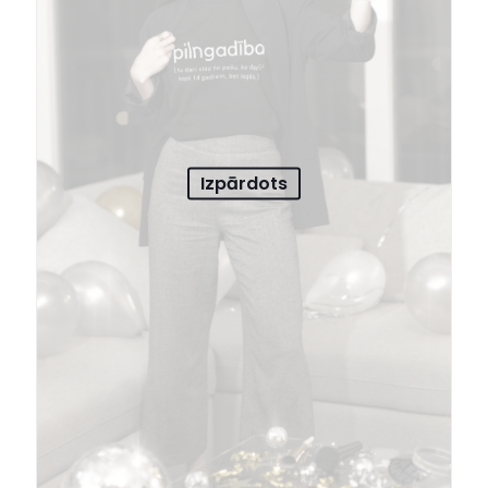
Izpārdots