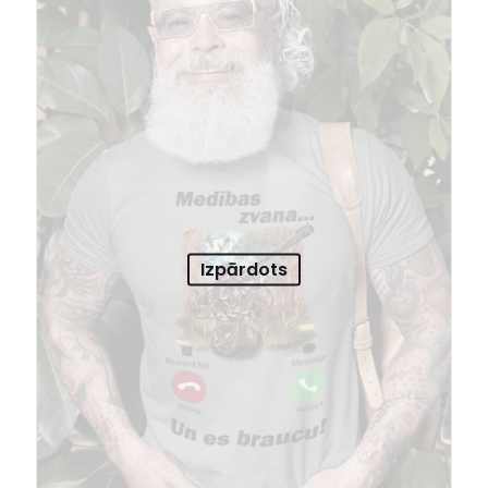
Izpārdots