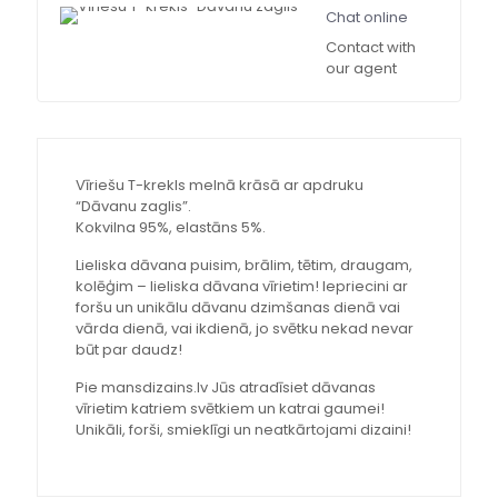
Chat online
Contact with
our agent
Vīriešu T-krekls melnā krāsā ar apdruku
“Dāvanu zaglis”.
Kokvilna 95%, elastāns 5%.
Lieliska dāvana puisim, brālim, tētim, draugam,
kolēģim – lieliska dāvana vīrietim! Iepriecini ar
foršu un unikālu dāvanu dzimšanas dienā vai
vārda dienā, vai ikdienā, jo svētku nekad nevar
būt par daudz!
Pie mansdizains.lv Jūs atradīsiet dāvanas
vīrietim katriem svētkiem un katrai gaumei!
Unikāli, forši, smieklīgi un neatkārtojami dizaini!