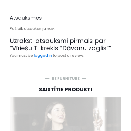
Atsauksmes
Pašlaik atsauksmju nav.
Uzraksti atsauksmi pirmais par
“Vīriešu T-krekls “Dāvanu zaglis””
You must be
logged in
to post a review.
BE FURNITURE
SAISTĪTIE PRODUKTI