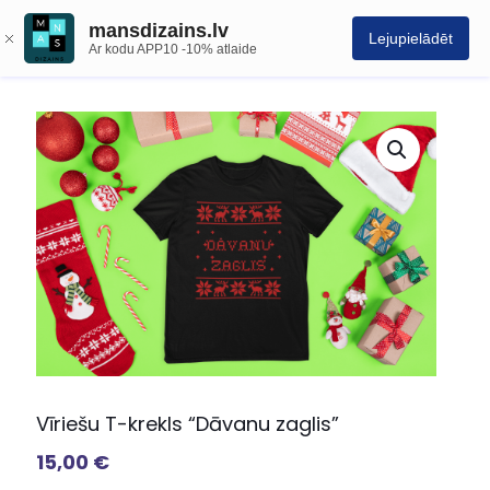
mansdizains.lv
Lejupielādēt
Ar kodu APP10 -10% atlaide
Vīriešu T-krekls “Dāvanu zaglis”
15,00
€