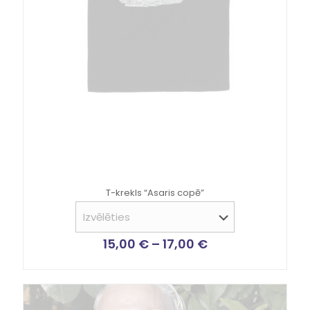
T-krekls “Asaris copē”
15,00
€
–
17,00
€