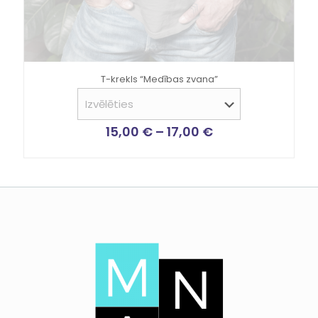
T-krekls “Medības zvana”
15,00
€
–
17,00
€