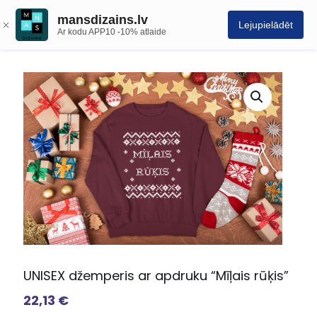
mansdizains.lv
Lejupielādēt
Ar kodu APP10 -10% atlaide
UNISEX džemperis ar apdruku “Mīļais rūķis”
22,13
€