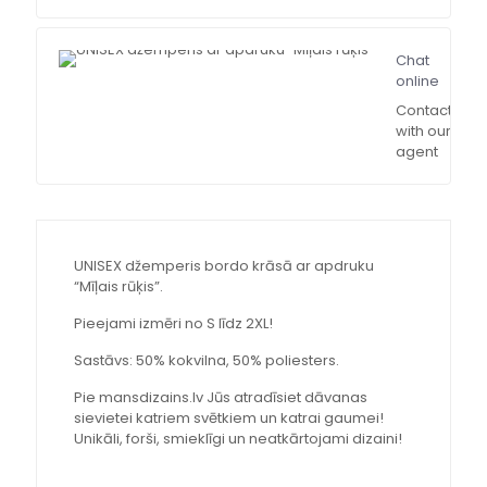
Chat
online
Contact
with our
agent
UNISEX džemperis bordo krāsā ar apdruku
“Mīļais rūķis”.
Pieejami izmēri no S līdz 2XL!
Sastāvs: 50% kokvilna, 50% poliesters.
Pie mansdizains.lv Jūs atradīsiet dāvanas
sievietei katriem svētkiem un katrai gaumei!
Unikāli, forši, smieklīgi un neatkārtojami dizaini!