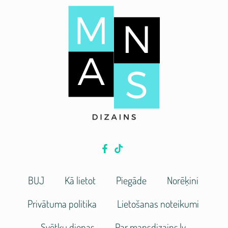
BUJ
Kā lietot
Piegāde
Norēķini
Privātuma politika
Lietošanas noteikumi
Svētku dienas
Par mansdizains.lv