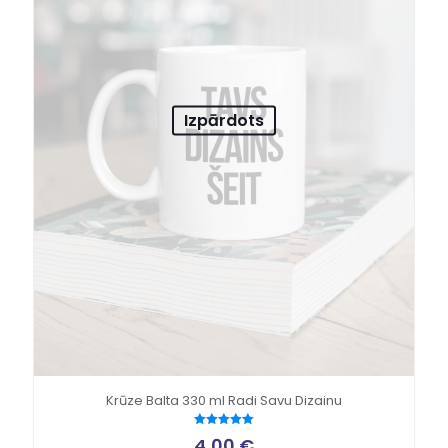
Izpārdots
Krūze Balta 330 ml Radi Savu Dizainu
Novērtēts
4,00
€
ar