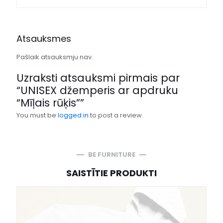
Atsauksmes
Pašlaik atsauksmju nav.
Uzraksti atsauksmi pirmais par
“UNISEX džemperis ar apdruku
“Mīļais rūķis””
You must be
logged in
to post a review.
BE FURNITURE
SAISTĪTIE PRODUKTI