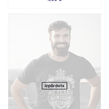
5.00
no 5
Izpārdots