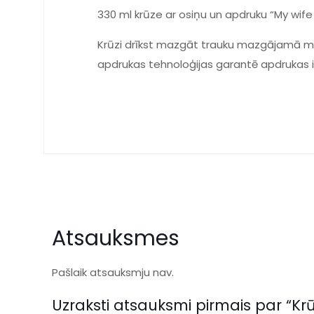
330 ml krūze ar osiņu un apdruku “My wife
Krūzi drīkst mazgāt trauku mazgājamā ma
apdrukas tehnoloģijas garantē apdrukas 
Atsauksmes
Pašlaik atsauksmju nav.
Uzraksti atsauksmi pirmais par “Krū