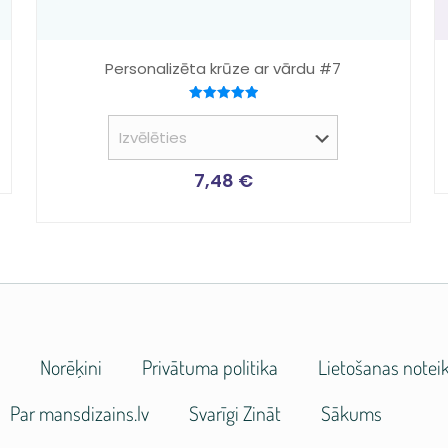
Personalizēta krūze ar vārdu #7
Novērtēts
ar
5.00
no 5
7,48
€
e
Norēķini
Privātuma politika
Lietošanas notei
Par mansdizains.lv
Svarīgi Zināt
Sākums