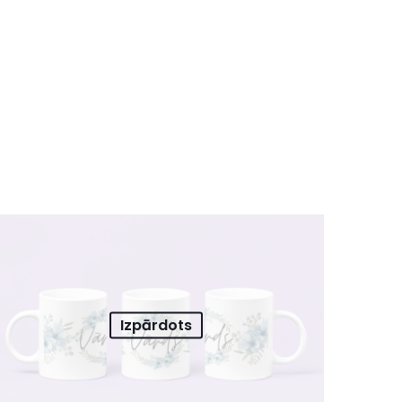
Izpārdots