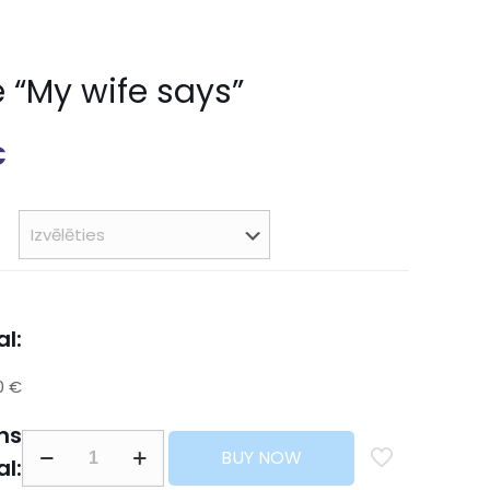
e “My wife says”
€
l:
0 €
ns
BUY NOW
al: