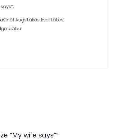
 says”.
šīnā! Augstākās kvalitātes
ilgmūžību!
ze “My wife says””