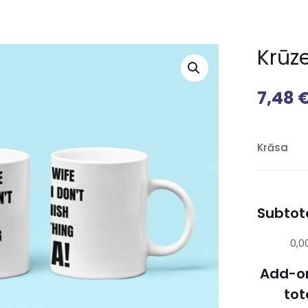
Krūz
7,48
Krāsa
Subtota
0,0
Add-o
tot