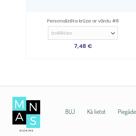
Personalizēta krūze ar vārdu #8
7,48
€
BUJ
Kā lietot
Piegād