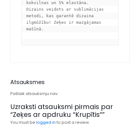
kokvilnas un 5% elastāna.

Dizains veidots ar sublimācijas 
metodi, kas garantē dizaina 
ilgmūžību! Zeķes ir mazgājamas 
mašīnā.

Atsauksmes
Pašlaik atsauksmju nav.
Uzraksti atsauksmi pirmais par
“Zeķes ar apdruku “Krupītis””
You must be
logged in
to post a review.