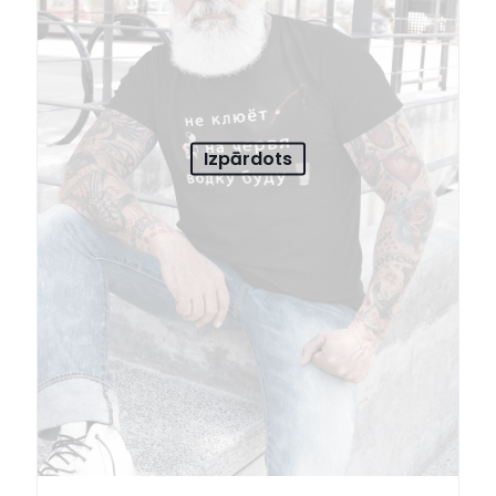
Izpārdots