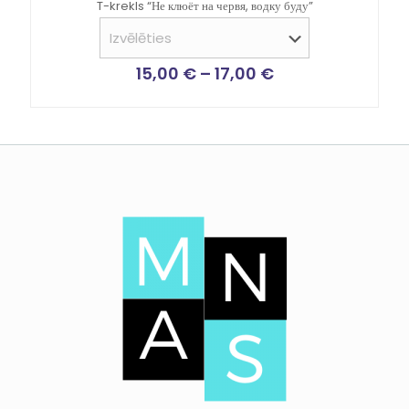
T-krekls “Не клюёт на червя, водку буду”
15,00
€
–
17,00
€