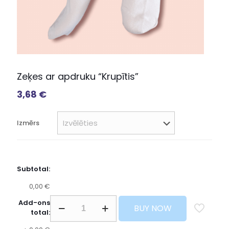
Zeķes ar apdruku “Krupītis”
3,68
€
Izmērs
Subtotal:
0,00 €
Add-ons
BUY NOW
total: