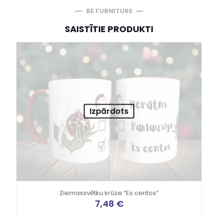
BE FURNITURE
SAISTĪTIE PRODUKTI
Izpārdots
Ziemassvētku krūze “Es centos”
7,48
€