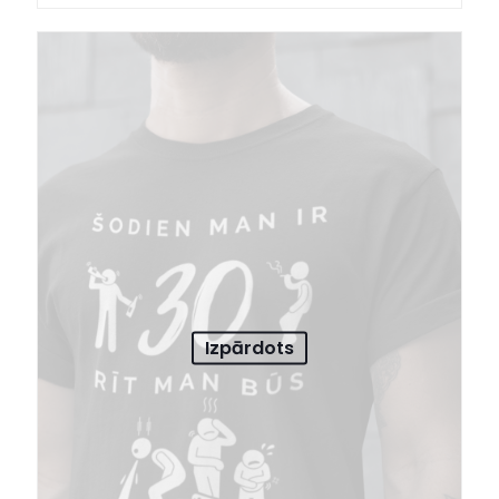
Izpārdots