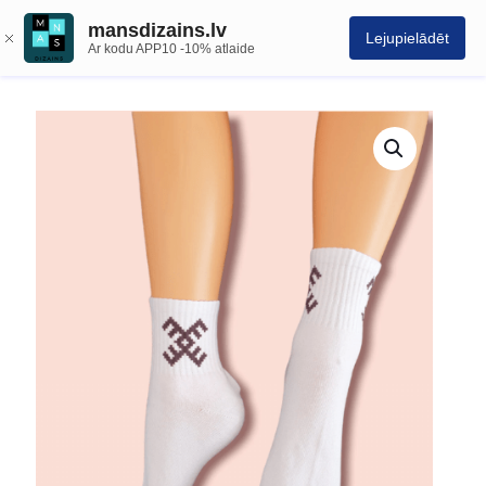
mansdizains.lv
Lejupielādēt
Ar kodu APP10 -10% atlaide