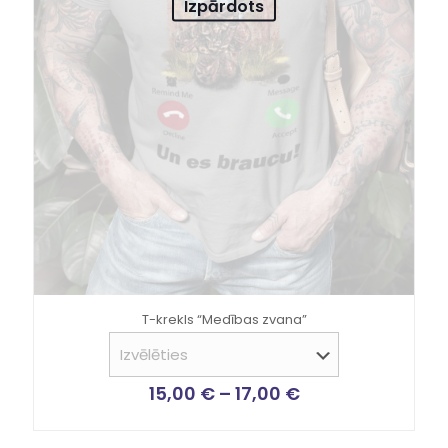
Izpārdots
T-krekls “Medības zvana”
15,00
€
–
17,00
€