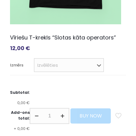
Vīriešu T-krekls “Slotas kāta operators”
12,00
€
Izmērs
Subtotal:
0,00 €
Add-ons
BUY NOW
total:
+
0,00 €