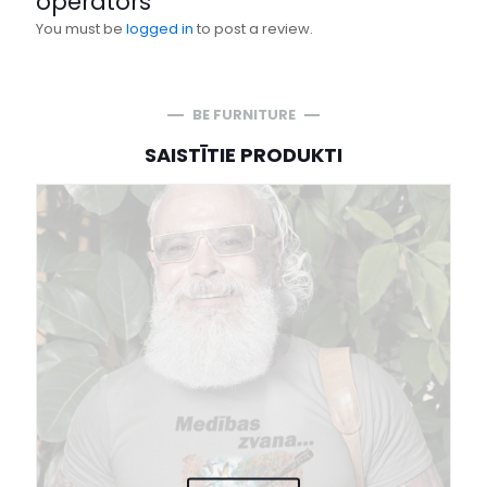
operators””
You must be
logged in
to post a review.
BE FURNITURE
SAISTĪTIE PRODUKTI