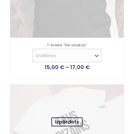
T-krekls “Ne asakas”
15,00
€
–
17,00
€
Izpārdots