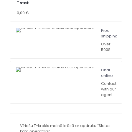
Total:
0,00 €
Free
shipping
Over
500$
Chat
online
Contact
with our
agent
Vīriešu T-krekls melnā krāsā ar apdruku “Slotas
kāta operators”.