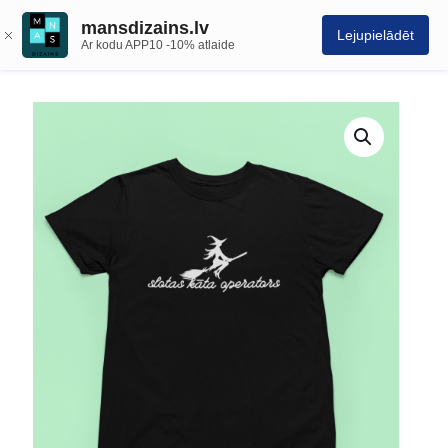
mansdizains.lv
Lejupielādēt
Ar kodu APP10 -10% atlaide