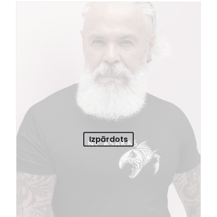
Izpārdots