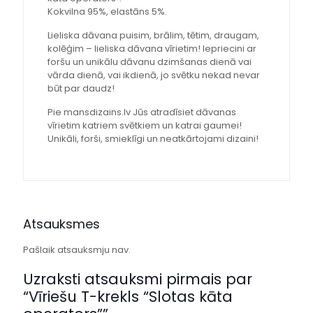
Kokvilna 95%, elastāns 5%.
Lieliska dāvana puisim, brālim, tētim, draugam,
kolēģim – lieliska dāvana vīrietim! Iepriecini ar
foršu un unikālu dāvanu dzimšanas dienā vai
vārda dienā, vai ikdienā, jo svētku nekad nevar
būt par daudz!
Pie mansdizains.lv Jūs atradīsiet dāvanas
vīrietim katriem svētkiem un katrai gaumei!
Unikāli, forši, smieklīgi un neatkārtojami dizaini!
Atsauksmes
Pašlaik atsauksmju nav.
Uzraksti atsauksmi pirmais par
“Vīriešu T-krekls “Slotas kāta