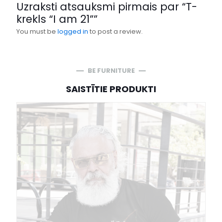
Uzraksti atsauksmi pirmais par “T-
krekls “I am 21””
You must be
logged in
to post a review.
BE FURNITURE
SAISTĪTIE PRODUKTI