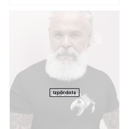
Izpārdots