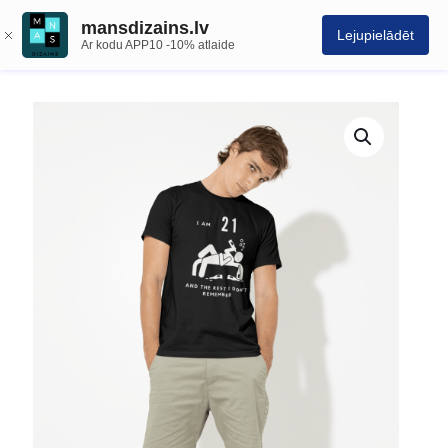
mansdizains.lv
Lejupielādēt
Ar kodu APP10 -10% atlaide