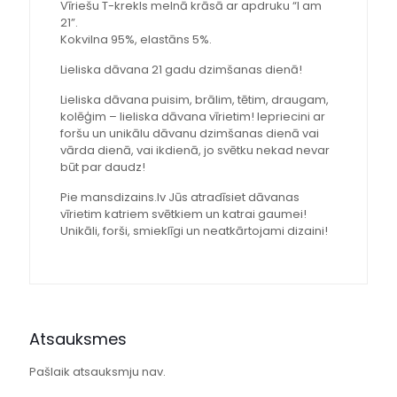
Vīriešu T-krekls melnā krāsā ar apdruku “I am
21”.
Kokvilna 95%, elastāns 5%.
Lieliska dāvana 21 gadu dzimšanas dienā!
Lieliska dāvana puisim, brālim, tētim, draugam,
kolēģim – lieliska dāvana vīrietim! Iepriecini ar
foršu un unikālu dāvanu dzimšanas dienā vai
vārda dienā, vai ikdienā, jo svētku nekad nevar
būt par daudz!
Pie mansdizains.lv Jūs atradīsiet dāvanas
vīrietim katriem svētkiem un katrai gaumei!
Unikāli, forši, smieklīgi un neatkārtojami dizaini!
Atsauksmes
Pašlaik atsauksmju nav.