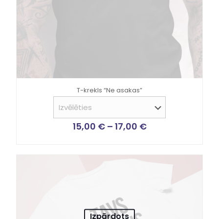
T-krekls “Ne asakas”
15,00
€
–
17,00
€
Izpārdots