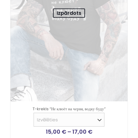
Izpārdots
T-krekls “Не клюёт на червя, водку буду”
15,00
€
–
17,00
€