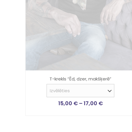
T-krekls “Ēd, dzer, makšķerē”
15,00
€
–
17,00
€