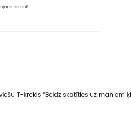
tojami dizaini!
viešu T-krekls “Beidz skatīties uz maniem ķ