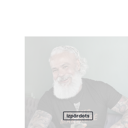
Izpārdots