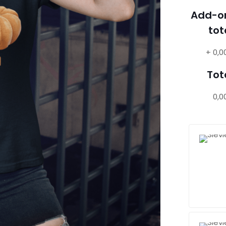
Add-o
tot
+
0,0
Tot
0,0