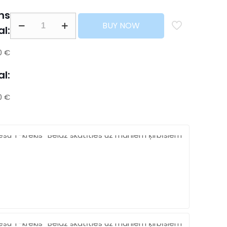
ns
BUY NOW
al:
0 €
al:
0 €
Free
shippi
Over
500$