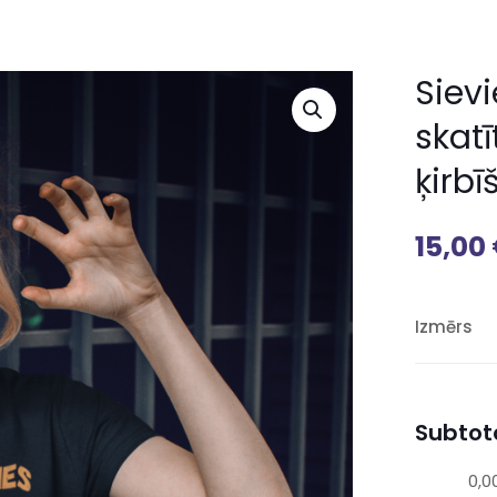
Sievi
skat
ķirbī
15,00
Izmērs
Subtota
0,0