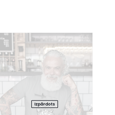
Izpārdots