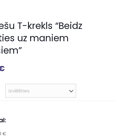
ešu T-krekls “Beidz
īties uz maniem
šiem”
€
l:
0 €