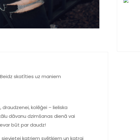
“Beidz skatīties uz maniem
draudzenei, kolēģei – lieliska
nikālu dāvanu dzimšanas dienā vai
 nevar būt par daudz!
 sievietei katriem svētkiem un katrai