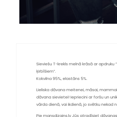
Sieviešu T-krekls melnā krāsā ar apdruku 
ķirbīšiem”.
Kokvilna 95%, elastāns 5%.
Lieliska dāvana meitenei, māsai, mammai, 
dāvana sievietei! Iepriecini ar foršu un u
vārda dienā, vai ikdienā, jo svētku nekad
Pie mansdizains.lv Jūs atradīsiet dāvanas