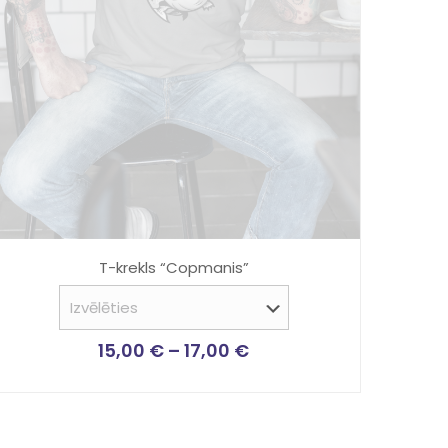
T-krekls “Copmanis”
15,00
€
–
17,00
€