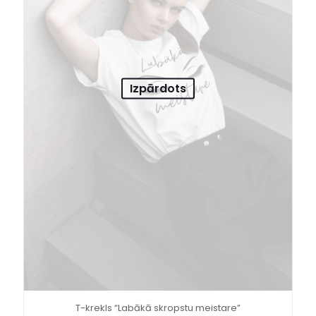
Izpārdots
T-krekls “Labākā skropstu meistare”