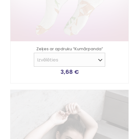
Zeķes ar apdruku “Kumārpanda”
3,68
€