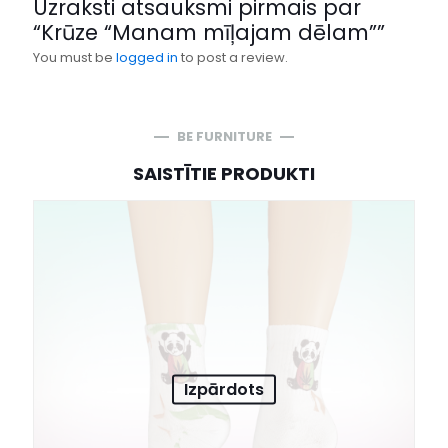
Uzraksti atsauksmi pirmais par
“Krūze “Manam mīļajam dēlam””
You must be
logged in
to post a review.
BE FURNITURE
SAISTĪTIE PRODUKTI
Izpārdots