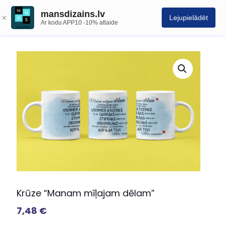
mansdizains.lv
Lejupielādēt
Ar kodu APP10 -10% atlaide
Krūze “Manam mīļajam dēlam”
7,48
€