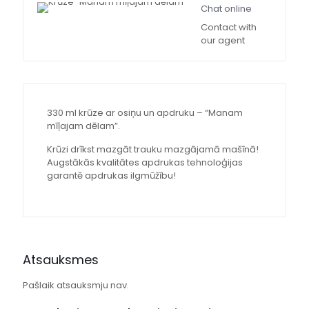
Chat online
Contact with
our agent
330 ml krūze ar osiņu un apdruku – “Manam
mīļajam dēlam”.
Krūzi drīkst mazgāt trauku mazgājamā mašīnā!
Augstākās kvalitātes apdrukas tehnoloģijas
garantē apdrukas ilgmūžību!
Atsauksmes
Pašlaik atsauksmju nav.