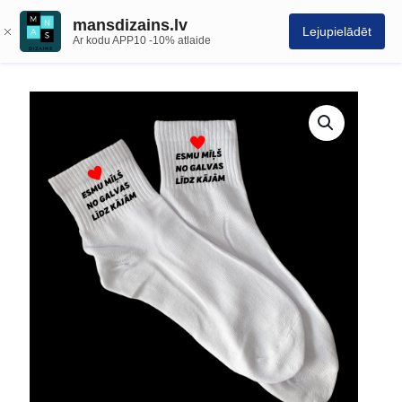
mansdizains.lv
Lejupielādēt
Ar kodu APP10 -10% atlaide