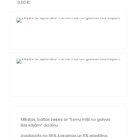
0,00 €
Free
ship
Ove
500
Cha
onli
Cont
with
age
Mīkstas, baltas zeķes ar “Esmu mīļš no galvas
līdz kājām” dizainu.
Izgatavots no 95% kokvilnas un 5% elastāna.