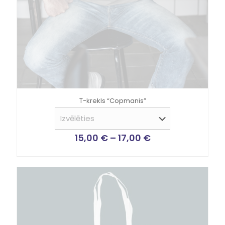
T-krekls “Copmanis”
15,00
€
–
17,00
€