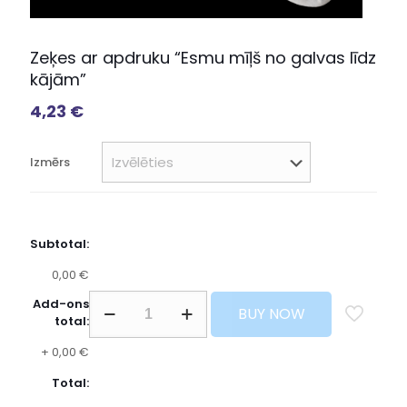
Zeķes ar apdruku “Esmu mīļš no galvas līdz
kājām”
4,23
€
Izmērs
Subtotal:
0,00 €
Add-ons
BUY NOW
total:
+
0,00 €
Total: