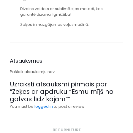
Dizains veidots ar sublimācijas metodi, kas
garantē dizaina ilgmūžību!
Zeķes ir mazgājamas veļasmašīnā.
Atsauksmes
Pašlaik atsauksmju nav.
Uzraksti atsauksmi pirmais par
“Zeķes ar apdruku “Esmu mīļš no
galvas līdz kājām””
You must be
logged in
to post a review.
BE FURNITURE