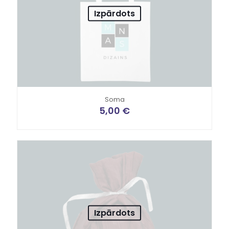
Izpārdots
Soma
5,00
€
Izpārdots