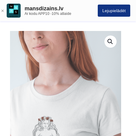
mansdizains.lv
Lejupielādēt
Ar kodu APP10 -10% atlaide