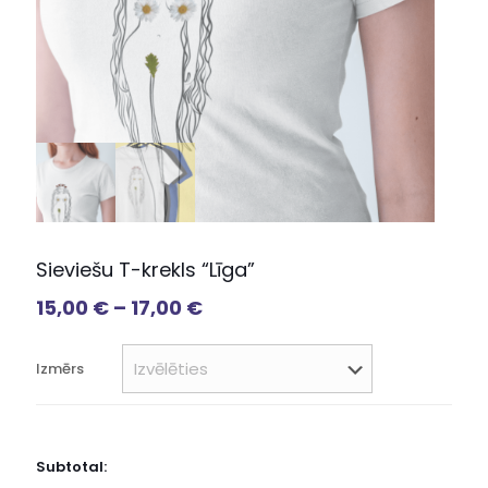
Sieviešu T-krekls “Līga”
15,00
€
–
17,00
€
Izmērs
Subtotal: