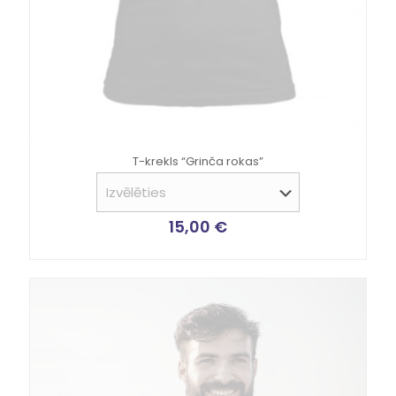
T-krekls “Grinča rokas”
15,00
€