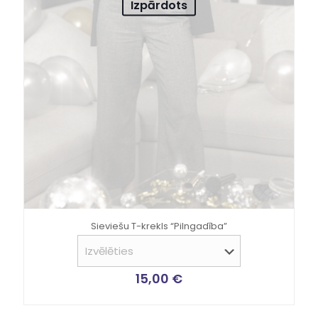
Izpārdots
Sieviešu T-krekls “Pilngadība”
15,00
€