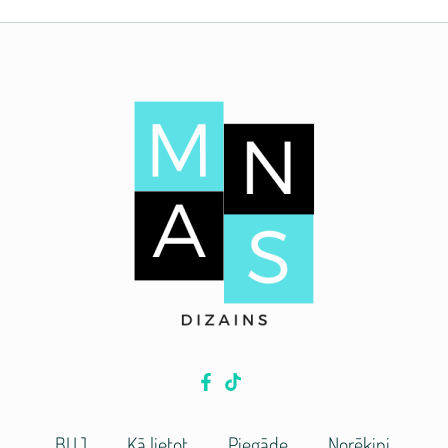
BUJ
Kā lietot
Piegāde
Norēķini