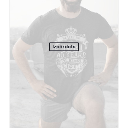
Izpārdots