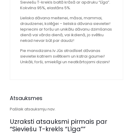
Sieviešu T-krekls baltā krāsā ar apdruku “Līga”.
Kokvilna 95%, elastāns 5%.
Lieliska dāvana meitenei, māsai, mammai,
draudzenei, kolēģei – lieliska dāvana sievietei!
Iepriecini ar foršu un unikālu dāvanu dzimšanas
dienā vai vārda dienā, vai ikdienā, jo svētku
nekad nevar būt par daudz!
Pie mansdizains.lv Jūs atradīsiet dāvanas
sievietei katriem svētkiem un katrai gaumei!
Unikāli, forši, smieklīgi un neatkārtojami dizaini!
Atsauksmes
Pašlaik atsauksmju nav.
Uzraksti atsauksmi pirmais par
“Sieviešu T-krekls “Līga””