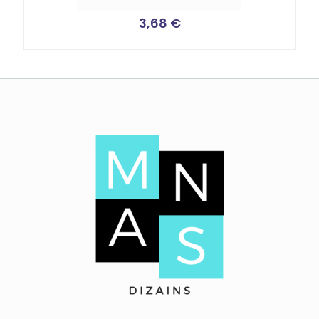
3,68
€