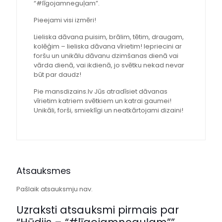
“#līgojamneguļam”.
Pieejami visi izmēri!
Lieliska dāvana puisim, brālim, tētim, draugam,
kolēģim – lieliska dāvana vīrietim! Iepriecini ar
foršu un unikālu dāvanu dzimšanas dienā vai
vārda dienā, vai ikdienā, jo svētku nekad nevar
būt par daudz!
Pie mansdizains.lv Jūs atradīsiet dāvanas
vīrietim katriem svētkiem un katrai gaumei!
Unikāli, forši, smieklīgi un neatkārtojami dizaini!
Atsauksmes
Pašlaik atsauksmju nav.
Uzraksti atsauksmi pirmais par