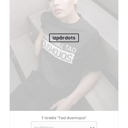
Izpārdots
T-krekls “Tad dusmojos”