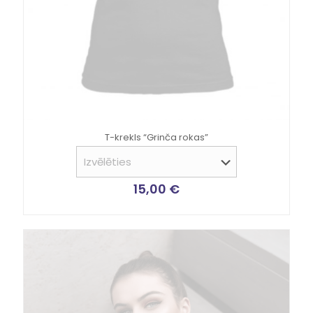
T-krekls “Grinča rokas”
15,00
€