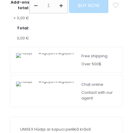
Add-ons
BUY NOW
total:
+
0,00 €
Total:
0,00 €
Free shipping
Over 500$
Chat online
Contact with our
agent
UNISEX Hūdijs ar kapuci pelēkā krāsā