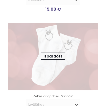
15,00
€
Izpārdots
Zeķes ar apdruku “Grinčs”