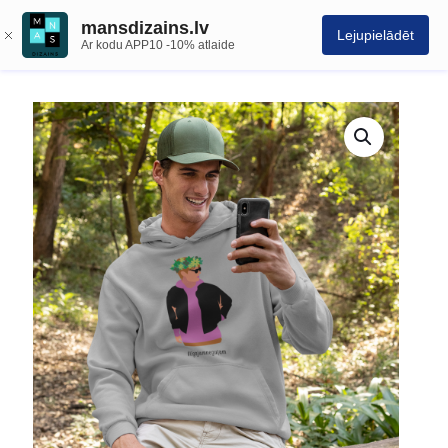
mansdizains.lv
Lejupielādēt
Ar kodu APP10 -10% atlaide