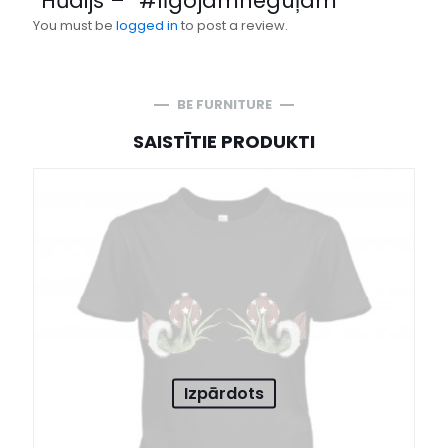
“Hūdijs – “#līgojamneguļam””
You must be
logged in
to post a review.
BE FURNITURE
SAISTĪTIE PRODUKTI
Izpārdots