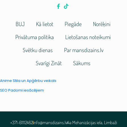
BUJ
Kā lietot
Piegāde
Norēķini
Privātuma politika
Lietošanas noteikumi
Svētku dienas
Par mansdizains.lv
Svarīgi Zināt
Sākums
Anime Stila un Apģērbu veikals
SEO Padomi iesācējiem
+371-61112462
info@mansdizains.lv
4a Mehanizācijas iela, Limbaži