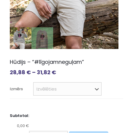
Hūdijs – “#līgojamneguļam”
28,88
€
–
31,82
€
Izmērs
Subtotal:
0,00 €