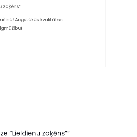
nu zaķēns”
šīnā! Augstākās kvalitātes
ilgmūžību!
ze “Lieldienu zaķēns””