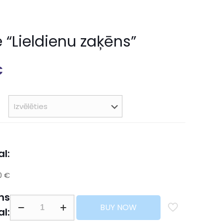
 “Lieldienu zaķēns”
€
l:
0 €
ns
BUY NOW
al: