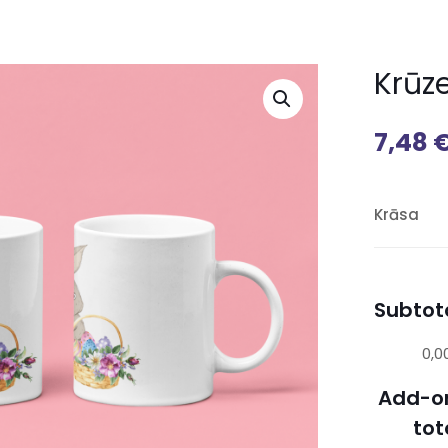
Krūze
7,48
Krāsa
Subtota
0,0
Add-o
tot