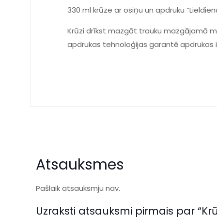
330 ml krūze ar osiņu un apdruku “Lieldie
Krūzi drīkst mazgāt trauku mazgājamā ma
apdrukas tehnoloģijas garantē apdrukas 
Atsauksmes
Pašlaik atsauksmju nav.
Uzraksti atsauksmi pirmais par “Krū