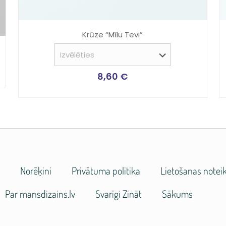
Krūze “Mīlu Tevi”
8,60
€
e
Norēķini
Privātuma politika
Lietošanas notei
Par mansdizains.lv
Svarīgi Zināt
Sākums