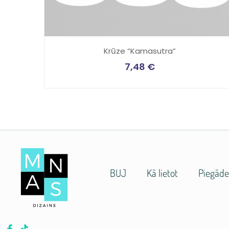
Krūze “Kamasutra”
7,48
€
BUJ
Kā lietot
Piegād