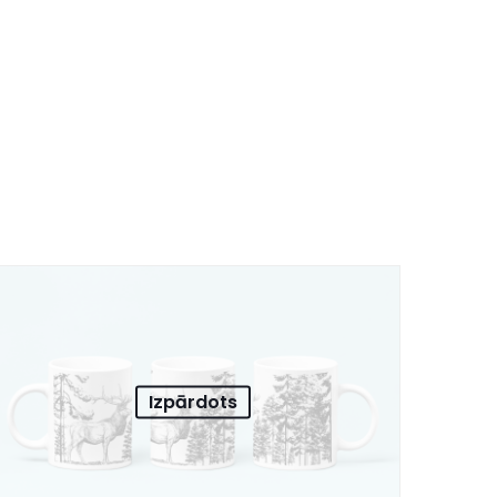
Izpārdots