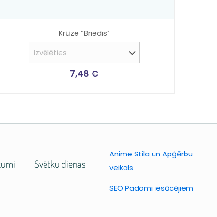
Krūze “Briedis”
7,48
€
Anime Stila un Apģērbu
kumi
Svētku dienas
veikals
SEO Padomi iesācējiem