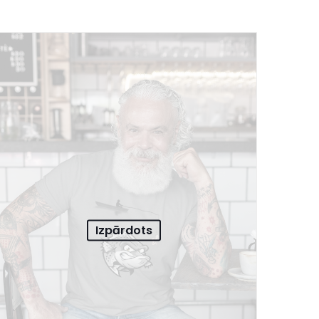
Izpārdots