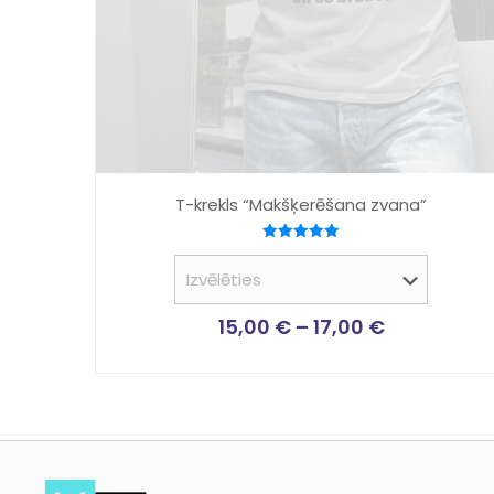
T-krekls “Makšķerēšana zvana”
Novērtēts
ar
5.00
no 5
15,00
€
–
17,00
€