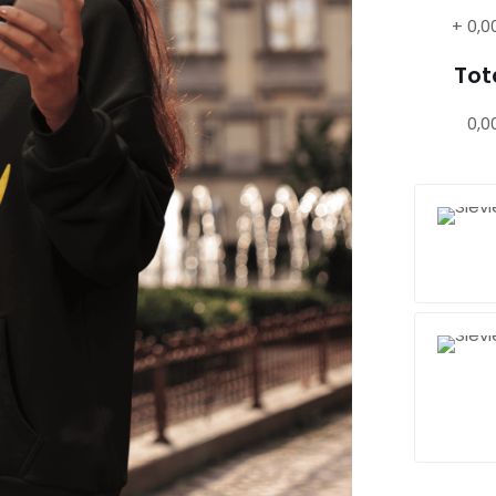
+
0,0
Tot
0,0