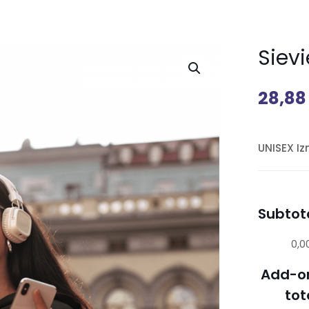
Siev
28,8
UNISEX I
Subtota
0,0
Add-o
tot