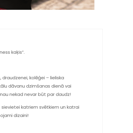
ness kaķis”.
draudzenei, kolēģei – lieliska
nikālu dāvanu dzimšanas dienā vai
vanau nekad nevar būt par daudz!
 sievietei katriem svētkiem un katrai
tojami dizaini!