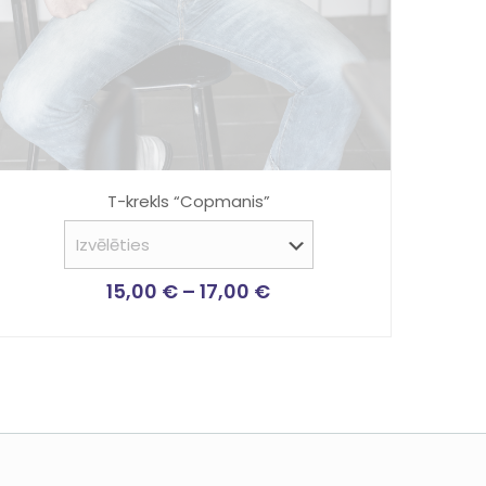
T-krekls “Copmanis”
15,00
€
–
17,00
€