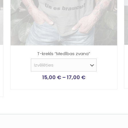
T-krekls “Medības zvana”
15,00
€
–
17,00
€