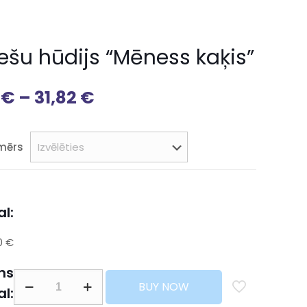
iešu hūdijs “Mēness kaķis”
8
€
–
31,82
€
zmērs
l:
0 €
ns
BUY NOW
al: