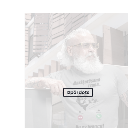
Izpārdots