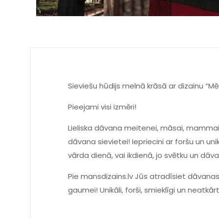
Sieviešu hūdijs melnā krāsā ar dizainu “Mē
Pieejami visi izmēri!
Lieliska dāvana meitenei, māsai, mammai, 
dāvana sievietei! Iepriecini ar foršu un u
vārda dienā, vai ikdienā, jo svētku un dā
Pie mansdizains.lv Jūs atradīsiet dāvanas
gaumei! Unikāli, forši, smieklīgi un neatkār