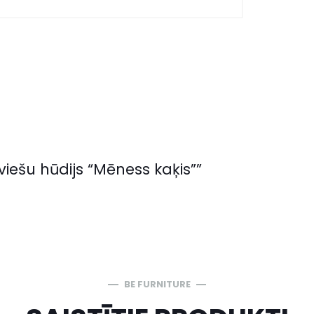
viešu hūdijs “Mēness kaķis””
BE FURNITURE