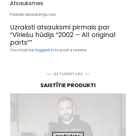
Atsauksmes
Pašlaik atsauksmju nav.
Uzraksti atsauksmi pirmais par
“Vīriešu hūdijs “2002 – All original
parts””
You must be
logged in
to post a review.
BE FURNITURE
SAISTĪTIE PRODUKTI