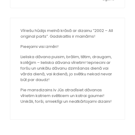
Vīriešu hūdijs melnā krāsā ar dizainu “2002 – All
original parts”. Gadskaitlis ir maināms!
Pieejami visi izmēri!
Lieliska dāvana puisim, brālim, tētim, draugam,
kolēģim – lieliska dāvana vīrietim! Iepriecini ar
foršu un unikālu dāvanu dzimšanas dienā vai
vārda dienā, vai ikdienā, jo svētku nekad nevar
būt par daudz!
Pie mansdizains.lv Jūs atradīsiet dāvanas
vīrietim katriem svētkiem un katrai gaumei!
Unikāli, forši, smieklīgi un neatkārtojami dizaini!