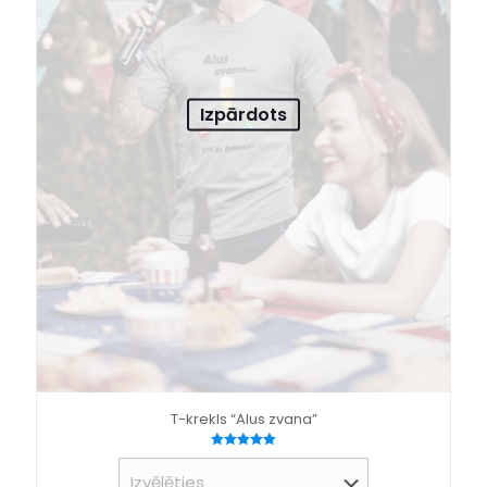
Izpārdots
T-krekls “Alus zvana”
Novērtēts
ar
5.00