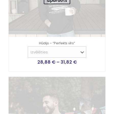
Izpārdots
Hūdijs – “Perfekts vīrs”
28,88
€
–
31,82
€