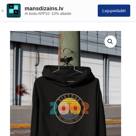
mansdizains.lv
Lejupielādēt
Ar kodu APP10 -10% atlaide