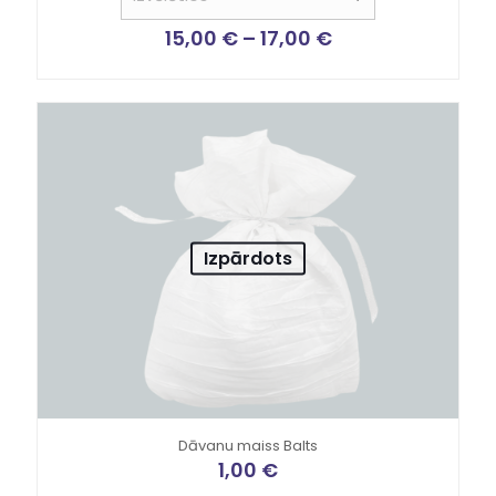
no 5
15,00
€
–
17,00
€
Izpārdots
Dāvanu maiss Balts
1,00
€