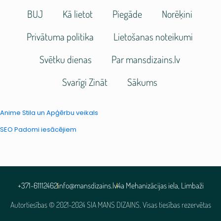
BUJ
Kā lietot
Piegāde
Norēķini
Privātuma politika
Lietošanas noteikumi
Svētku dienas
Par mansdizains.lv
Svarīgi Zināt
Sākums
Anime Stila un Apģērbu veikals
SEO Padomi iesācējiem
+371-61112462
info@mansdizains.lv
4a Mehanizācijas iela, Limbaži
Autortiesības © 2021-2024 SIA MANS DIZAINS. Visas tiesības rezervētas