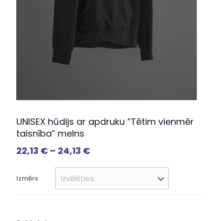
UNISEX hūdijs ar apdruku “Tētim vienmēr
taisnība” melns
22,13
€
–
24,13
€
Izmērs