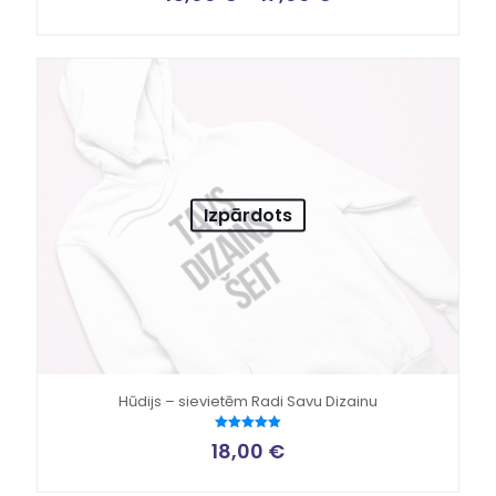
Izpārdots
Hūdijs – sievietēm Radi Savu Dizainu
Novērtēts
18,00
€
ar
5.00
no 5