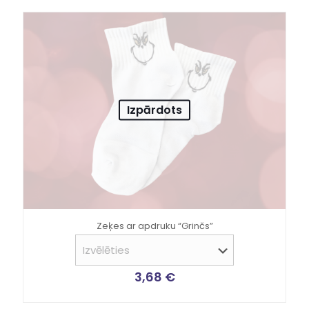
Izpārdots
Zeķes ar apdruku “Grinčs”
3,68
€