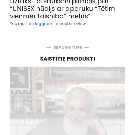
Uzraksti atsauksmi pirmais par
“UNISEX hūdijs ar apdruku “Tētim
vienmēr taisnība” melns”
You must be
logged in
to post a review.
BE FURNITURE
SAISTĪTIE PRODUKTI