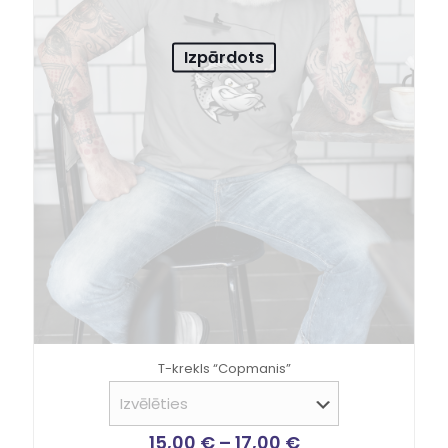
Izpārdots
T-krekls “Copmanis”
15,00
€
–
17,00
€