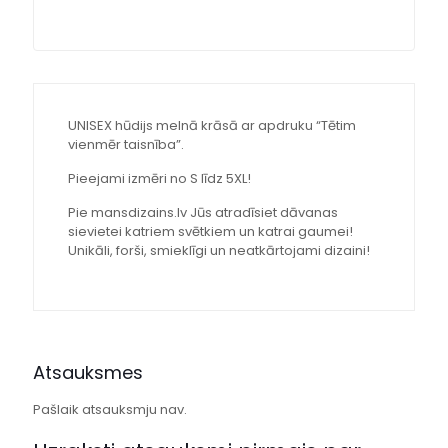
UNISEX hūdijs melnā krāsā ar apdruku “Tētim
vienmēr taisnība”.
Pieejami izmēri no S līdz 5XL!
Pie mansdizains.lv Jūs atradīsiet dāvanas
sievietei katriem svētkiem un katrai gaumei!
Unikāli, forši, smieklīgi un neatkārtojami dizaini!
Atsauksmes
Pašlaik atsauksmju nav.