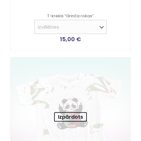
T-krekls “Grinča rokas”
15,00
€
Izpārdots