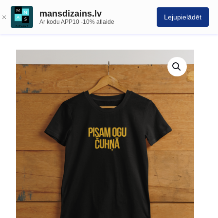
mansdizains.lv
Lejupielādēt
Ar kodu APP10 -10% atlaide