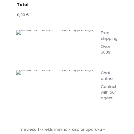
Total:
0,00 €
Free
shipping
Over
500$
Chat
online
Contact
with our
agent
Sieviešu T-krekls meknā krāsā ar apdruku –