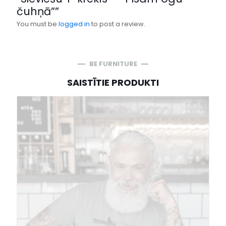
čuhņā””
You must be
logged in
to post a review.
BE FURNITURE
SAISTĪTIE PRODUKTI