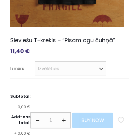
Sieviešu T-krekls – “Pisam ogu čuhņā”
11,40
€
Izmērs
Subtotal:
0,00 €
Add-ons
BUY NOW
total:
+
0,00 €