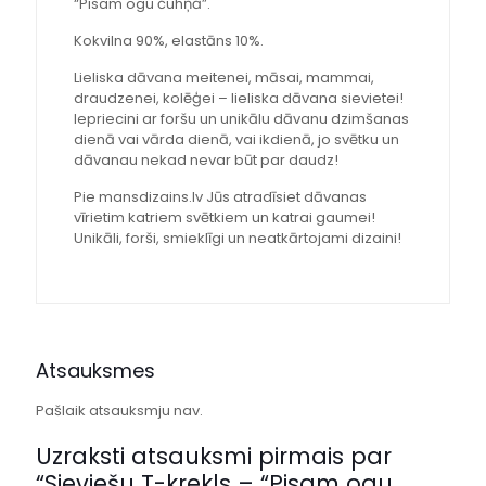
“Pisam ogu čuhņā”.
Kokvilna 90%, elastāns 10%.
Lieliska dāvana meitenei, māsai, mammai,
draudzenei, kolēģei – lieliska dāvana sievietei!
Iepriecini ar foršu un unikālu dāvanu dzimšanas
dienā vai vārda dienā, vai ikdienā, jo svētku un
dāvanau nekad nevar būt par daudz!
Pie mansdizains.lv Jūs atradīsiet dāvanas
vīrietim katriem svētkiem un katrai gaumei!
Unikāli, forši, smieklīgi un neatkārtojami dizaini!
Atsauksmes
Pašlaik atsauksmju nav.
Uzraksti atsauksmi pirmais par
“Sieviešu T-krekls – “Pisam ogu