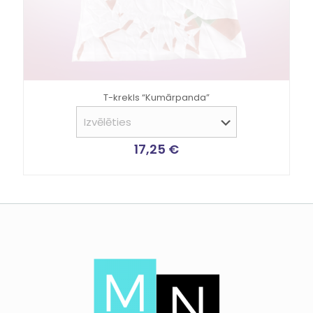
T-krekls “Kumārpanda”
17,25
€