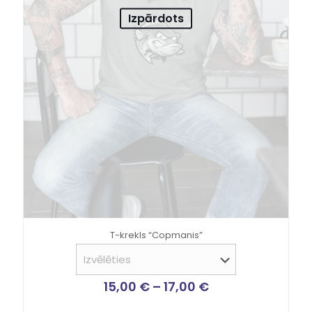
Izpārdots
T-krekls “Copmanis”
15,00
€
–
17,00
€