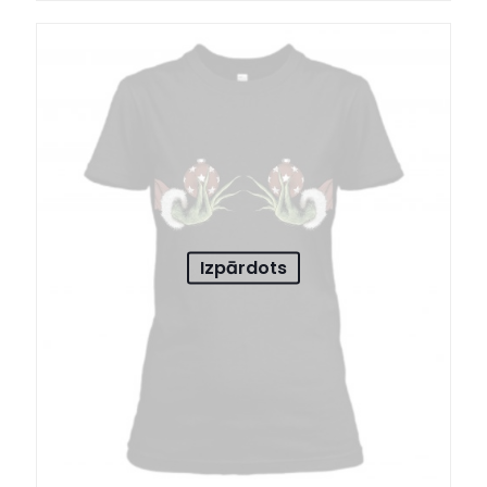
Izpārdots