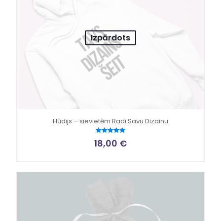
Izpārdots
Hūdijs – sievietēm Radi Savu Dizainu
Novērtēts
18,00
€
ar
5.00
no 5