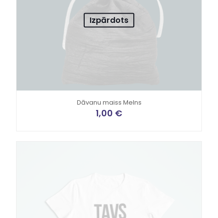
Izpārdots
Dāvanu maiss Melns
1,00
€