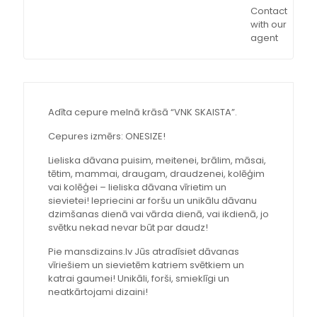
Contact
with our
agent
Adīta cepure melnā krāsā “VNK SKAISTA”.
Cepures izmērs: ONESIZE!
Lieliska dāvana puisim, meitenei, brālim, māsai,
tētim, mammai, draugam, draudzenei, kolēģim
vai kolēģei – lieliska dāvana vīrietim un
sievietei! Iepriecini ar foršu un unikālu dāvanu
dzimšanas dienā vai vārda dienā, vai ikdienā, jo
svētku nekad nevar būt par daudz!
Pie mansdizains.lv Jūs atradīsiet dāvanas
vīriešiem un sievietēm katriem svētkiem un
katrai gaumei! Unikāli, forši, smieklīgi un
neatkārtojami dizaini!