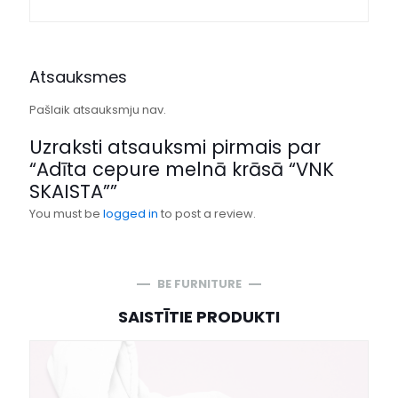
Atsauksmes
Pašlaik atsauksmju nav.
Uzraksti atsauksmi pirmais par
“Adīta cepure melnā krāsā “VNK
SKAISTA””
You must be
logged in
to post a review.
BE FURNITURE
SAISTĪTIE PRODUKTI