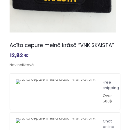
Adīta cepure melnā krāsā “VNK SKAISTA”
12,82
€
Nav noliktavā
Free
shipping
Over
500$
Chat
online