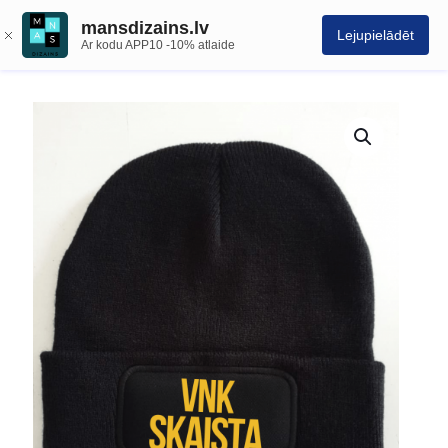
mansdizains.lv
Lejupielādēt
Ar kodu APP10 -10% atlaide