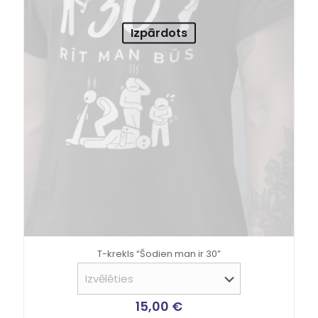
Izpārdots
T-krekls “Šodien man ir 30”
15,00
€