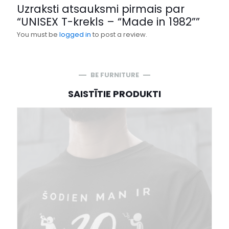
Uzraksti atsauksmi pirmais par
“UNISEX T-krekls – “Made in 1982””
You must be
logged in
to post a review.
BE FURNITURE
SAISTĪTIE PRODUKTI