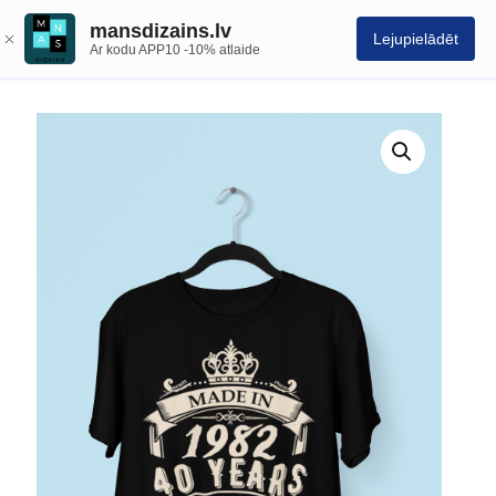
mansdizains.lv
Lejupielādēt
Ar kodu APP10 -10% atlaide