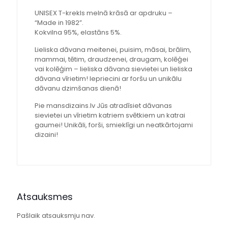
UNISEX T-krekls melnā krāsā ar apdruku –
“Made in 1982”.
Kokvilna 95%, elastāns 5%.
Lieliska dāvana meitenei, puisim, māsai, brālim,
mammai, tētim, draudzenei, draugam, kolēģei
vai kolēģim – lieliska dāvana sievietei un lieliska
dāvana vīrietim! Iepriecini ar foršu un unikālu
dāvanu dzimšanas dienā!
Pie mansdizains.lv Jūs atradīsiet dāvanas
sievietei un vīrietim katriem svētkiem un katrai
gaumei! Unikāli, forši, smieklīgi un neatkārtojami
dizaini!
Atsauksmes
Pašlaik atsauksmju nav.