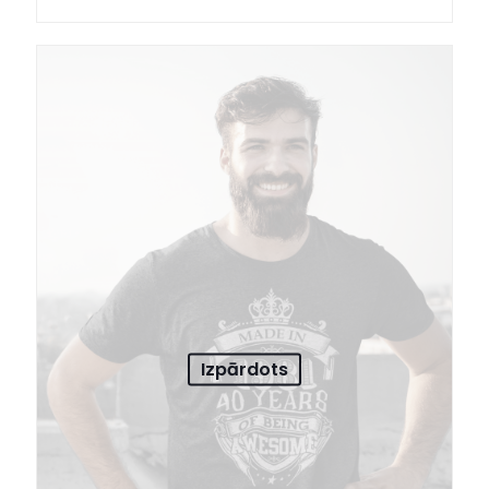
Izpārdots