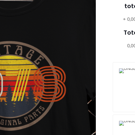
tot
+
0,0
Tot
0,0