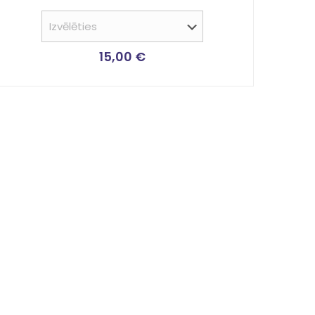
Novērtēts
ar
5.00
no 5
15,00
€