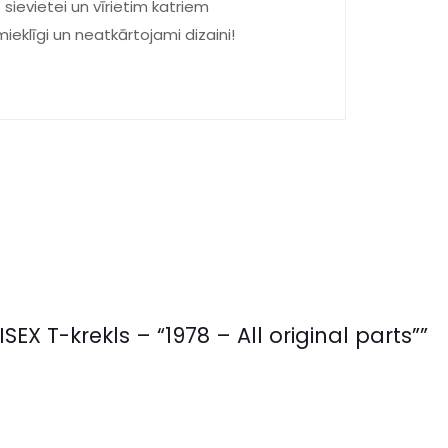
sievietei un vīrietim katriem
mieklīgi un neatkārtojami dizaini!
EX T-krekls – “1978 – All original parts””