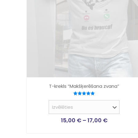
T-krekls “Makšķerēšana zvana”
Novērtēts
ar
5.00
no 5
15,00
€
–
17,00
€