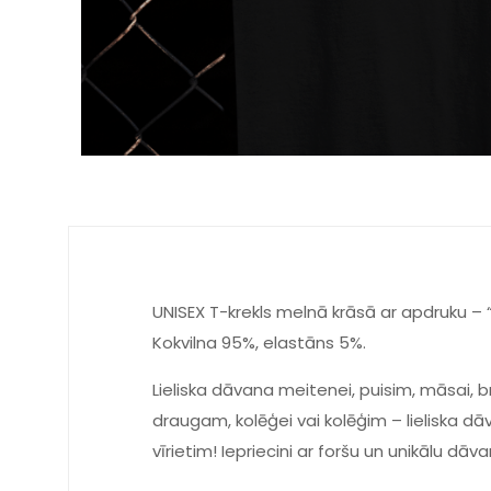
UNISEX T-krekls melnā krāsā ar apdruku – “1
Kokvilna 95%, elastāns 5%.
Lieliska dāvana meitenei, puisim, māsai, 
draugam, kolēģei vai kolēģim – lieliska dā
vīrietim! Iepriecini ar foršu un unikālu d