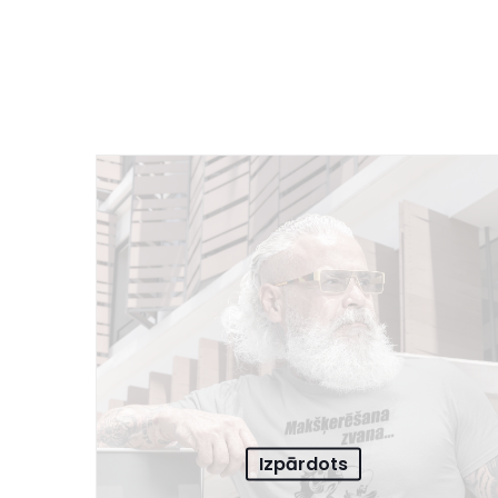
Izpārdots