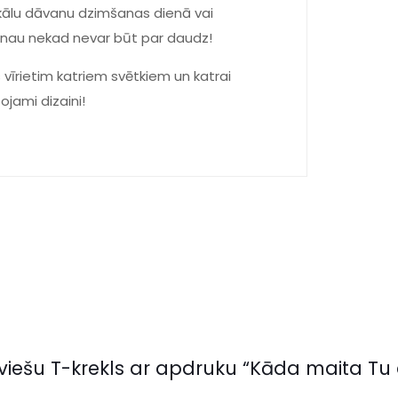
nikālu dāvanu dzimšanas dienā vai
vanau nekad nevar būt par daudz!
 vīrietim katriem svētkiem un katrai
tojami dizaini!
viešu T-krekls ar apdruku “Kāda maita Tu e