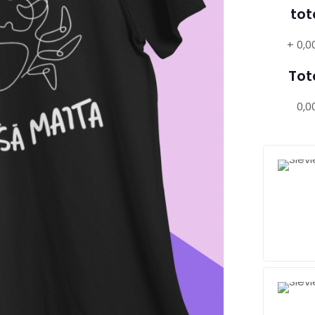
tot
+
0,0
Tot
0,0