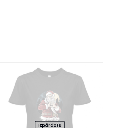
Izpārdots