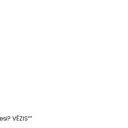
si? VĒZIS””