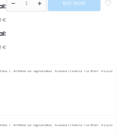
BUY NOW
al:
0 €
al:
0 €
Free
shippi
Over
500$
Chat
online