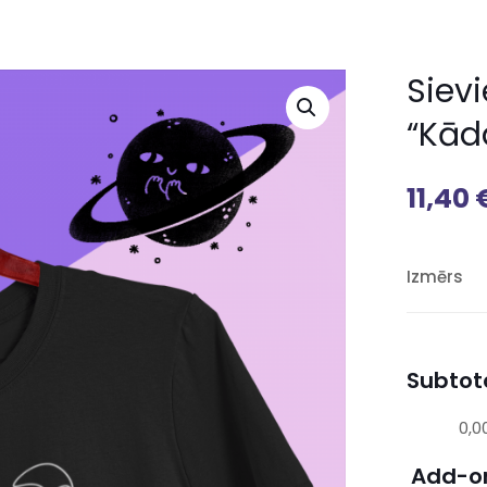
Siev
“Kād
11,40
Izmērs
Subtota
0,0
Add-o