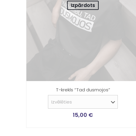
Izpārdots
T-krekls “Tad dusmojos”
15,00
€