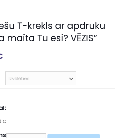
iešu T-krekls ar apdruku
a maita Tu esi? VĒZIS”
€
l:
0 €
ns