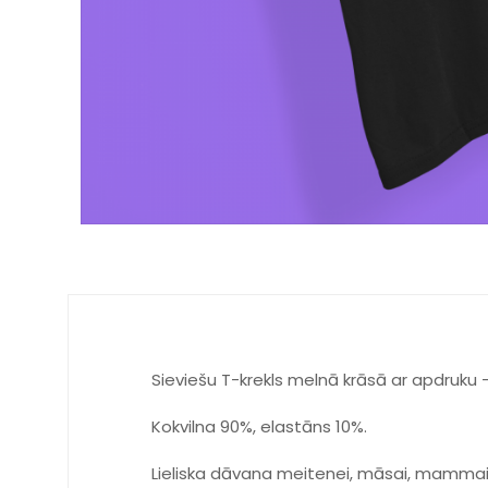
Sieviešu T-krekls melnā krāsā ar apdruku 
Kokvilna 90%, elastāns 10%.
Lieliska dāvana meitenei, māsai, mammai, 