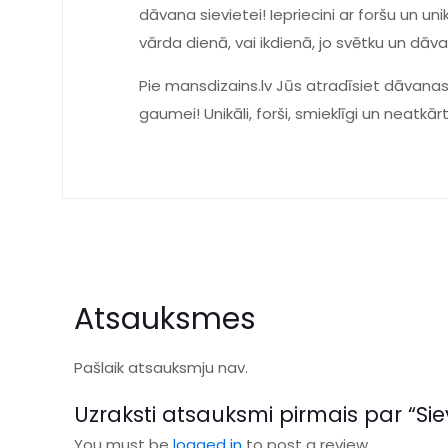
dāvana sievietei! Iepriecini ar foršu un u
vārda dienā, vai ikdienā, jo svētku un dā
Pie mansdizains.lv Jūs atradīsiet dāvanas
gaumei! Unikāli, forši, smieklīgi un neatkār
Atsauksmes
Pašlaik atsauksmju nav.
Uzraksti atsauksmi pirmais par “Sie
You must be
logged in
to post a review.