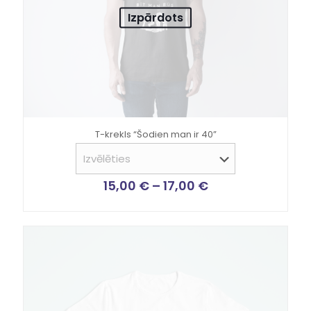
Izpārdots
T-krekls “Šodien man ir 40”
15,00
€
–
17,00
€