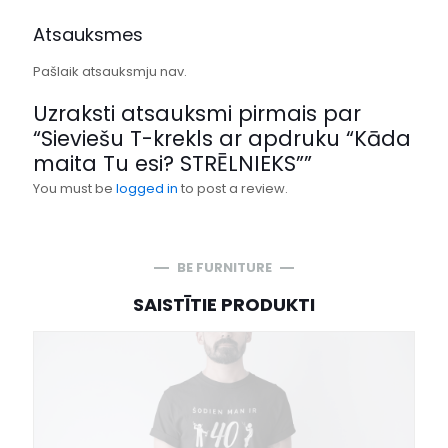
Atsauksmes
Pašlaik atsauksmju nav.
Uzraksti atsauksmi pirmais par
“Sieviešu T-krekls ar apdruku “Kāda
maita Tu esi? STRĒLNIEKS””
You must be
logged in
to post a review.
BE FURNITURE
SAISTĪTIE PRODUKTI