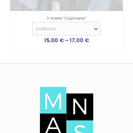
T-krekls “Copmanis”
15,00
€
–
17,00
€