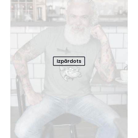
Izpārdots