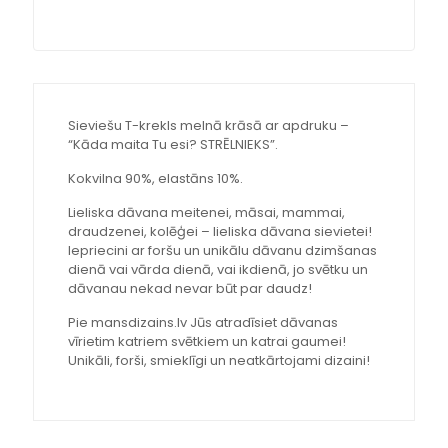
Sieviešu T-krekls melnā krāsā ar apdruku –
“Kāda maita Tu esi? STRĒLNIEKS”.
Kokvilna 90%, elastāns 10%.
Lieliska dāvana meitenei, māsai, mammai,
draudzenei, kolēģei – lieliska dāvana sievietei!
Iepriecini ar foršu un unikālu dāvanu dzimšanas
dienā vai vārda dienā, vai ikdienā, jo svētku un
dāvanau nekad nevar būt par daudz!
Pie mansdizains.lv Jūs atradīsiet dāvanas
vīrietim katriem svētkiem un katrai gaumei!
Unikāli, forši, smieklīgi un neatkārtojami dizaini!