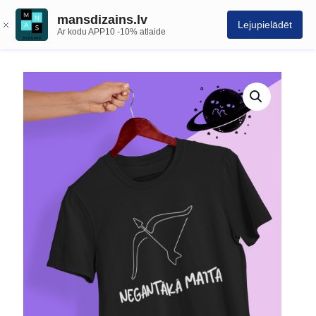
mansdizains.lv
Lejupielādēt
Ar kodu APP10 -10% atlaide