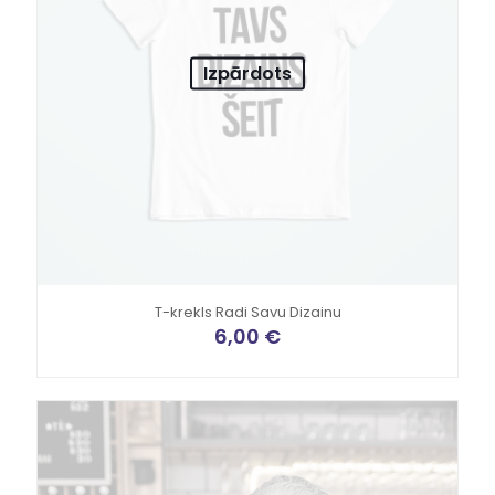
Izpārdots
T-krekls Radi Savu Dizainu
6,00
€