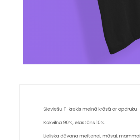
Sieviešu T-krekls melnā krāsā ar apdruku 
Kokvilna 90%, elastāns 10%.
Lieliska dāvana meitenei, māsai, mammai, 