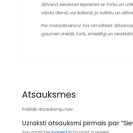
dāvana sievietei! Iepriecini ar foršu un u
vārda dienā, vai ikdienā, jo svētku un dā
Pie mansdizains.lv Jūs atradīsiet dāvanas
gaumei! Unikāli, forši, smieklīgi un neatkār
Atsauksmes
Pašlaik atsauksmju nav.
Uzraksti atsauksmi pirmais par “Sie
You must be
logged in
to post a review.