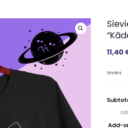
Siev
“Kād
11,40
Izmērs
Subtota
0,0
Add-o