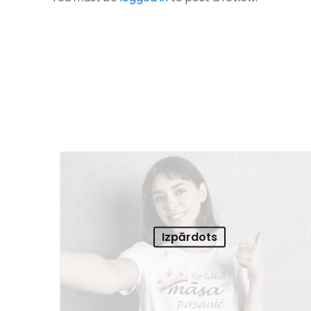
Izpārdots