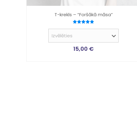
T-krekls – “Foršākā māsa”
Novērtēts
ar
5.00
no 5
15,00
€