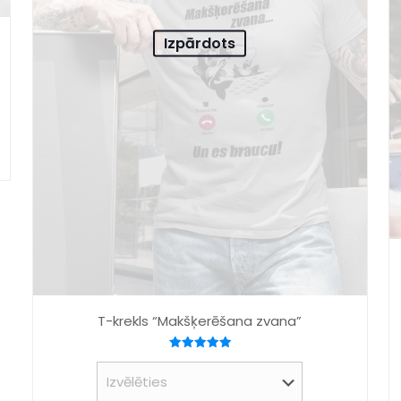
Izpārdots
T-krekls “Makšķerēšana zvana”
Novērtēts
ar
5.00
no 5