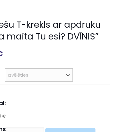
iešu T-krekls ar apdruku
a maita Tu esi? DVĪNIS”
€
l:
0 €
ns