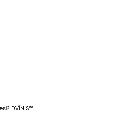
si? DVĪNIS””