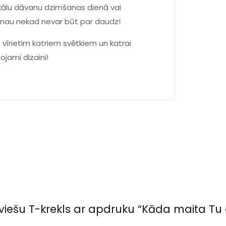
nikālu dāvanu dzimšanas dienā vai
vanau nekad nevar būt par daudz!
 vīrietim katriem svētkiem un katrai
tojami dizaini!
viešu T-krekls ar apdruku “Kāda maita Tu e