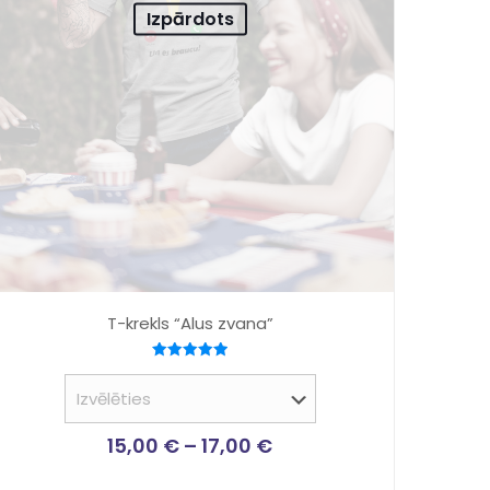
Izpārdots
T-krekls “Alus zvana”
Novērtēts
ar
5.00
no 5
15,00
€
–
17,00
€