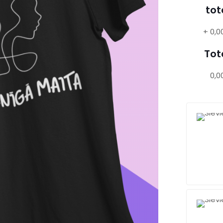
tot
+
0,0
Tot
0,0