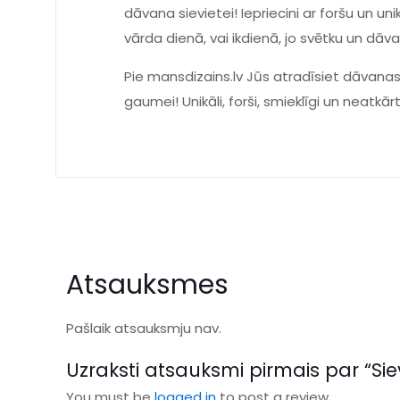
dāvana sievietei! Iepriecini ar foršu un u
vārda dienā, vai ikdienā, jo svētku un dā
Pie mansdizains.lv Jūs atradīsiet dāvanas
gaumei! Unikāli, forši, smieklīgi un neatkār
Atsauksmes
Pašlaik atsauksmju nav.
Uzraksti atsauksmi pirmais par “Si
You must be
logged in
to post a review.