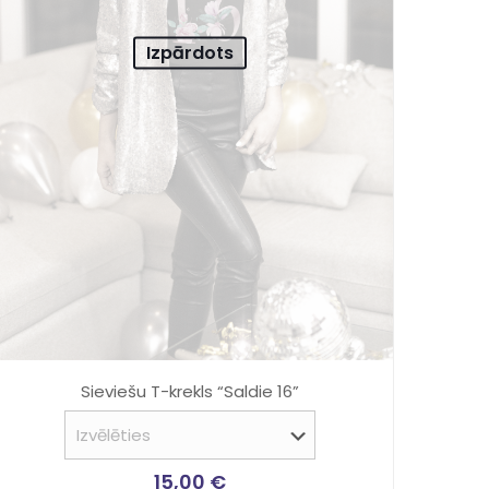
Izpārdots
Sieviešu T-krekls “Saldie 16”
15,00
€