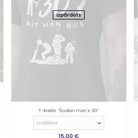
Izpārdots
T-krekls “Šodien man ir 30”
15,00
€