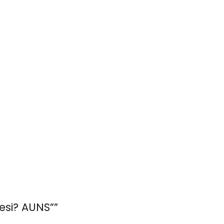
esi? AUNS””