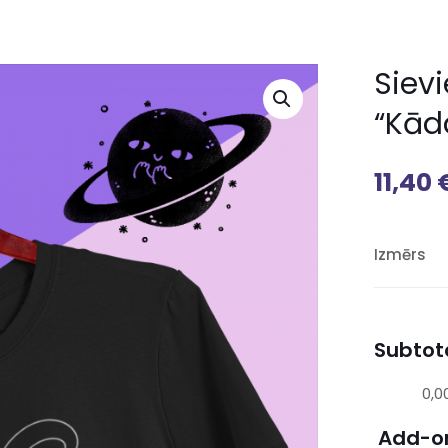
Siev
“Kād
11,40
Izmērs
Subtota
0,0
Add-o