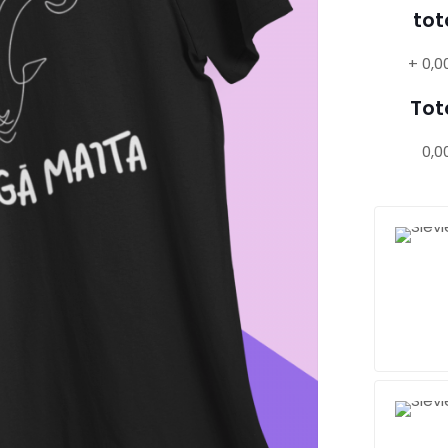
tot
+
0,0
Tot
0,0