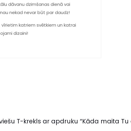
nikālu dāvanu dzimšanas dienā vai
vanau nekad nevar būt par daudz!
 vīrietim katriem svētkiem un katrai
tojami dizaini!
eviešu T-krekls ar apdruku “Kāda maita Tu 