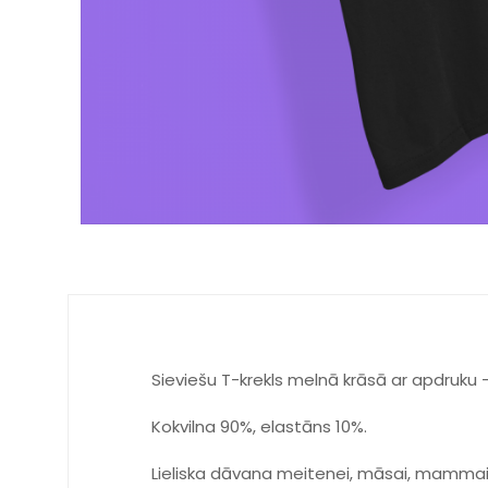
Sieviešu T-krekls melnā krāsā ar apdruku 
Kokvilna 90%, elastāns 10%.
Lieliska dāvana meitenei, māsai, mammai, 