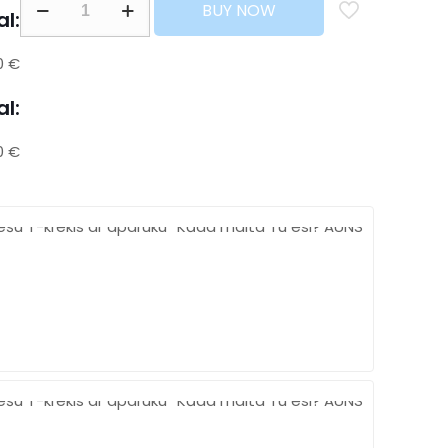
BUY NOW
al:
0 €
al:
0 €
Free
shippi
Over
500$
Chat
online