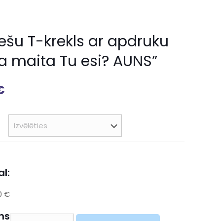
iešu T-krekls ar apdruku
a maita Tu esi? AUNS”
€
l:
0 €
ns