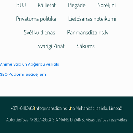
BUJ
Kā lietot
Piegāde
Norēķini
Privātuma politika
Lietošanas noteikumi
Svētku dienas
Par mansdizains.lv
Svarīgi Zināt
Sākums
Anime Stila un Apģērbu veikals
SEO Padomi iesācējiem
+371-61112462
info@mansdizains.lv
4a Mehanizācijas iela, Limbaži
Autortiesības © 2021-2024 SIA MANS DIZAINS. Visas tiesības rezervētas