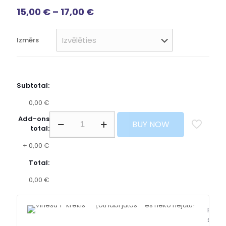
15,00
€
–
17,00
€
Izmērs
Subtotal:
0,00 €
Add-ons
BUY NOW
total:
+
0,00 €
Total:
0,00 €
Free
shipp