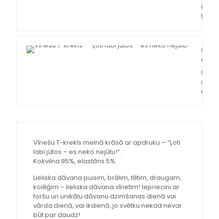
Over
500$
Chat
onlin
Cont
with 
agen
Vīriešu T-krekls melnā krāsā ar apdruku – “Ļoti
labi jūtos – es neko nejūtu!”.
Kokvilna 95%, elastāns 5%.
Lieliska dāvana puisim, brālim, tētim, draugam,
kolēģim – lieliska dāvana vīrietim! Iepriecini ar
foršu un unikālu dāvanu dzimšanas dienā vai
vārda dienā, vai ikdienā, jo svētku nekad nevar
būt par daudz!