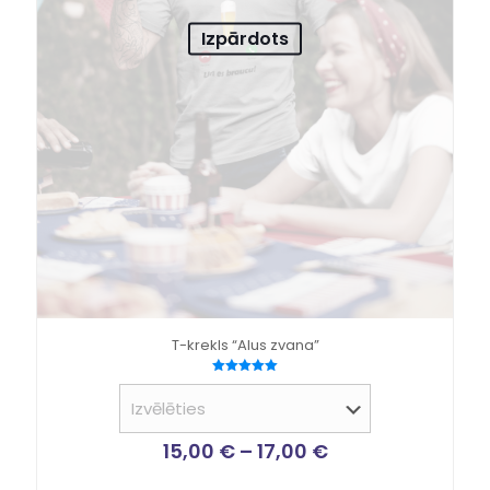
Izpārdots
T-krekls “Alus zvana”
Novērtēts
ar
5.00
no 5
15,00
€
–
17,00
€