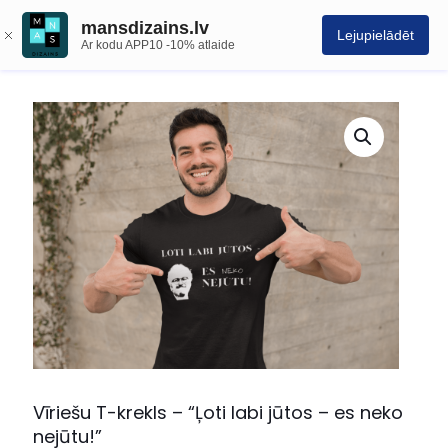
mansdizains.lv
Lejupielādēt
Ar kodu APP10 -10% atlaide
Vīriešu T-krekls – “Ļoti labi jūtos – es neko
nejūtu!”