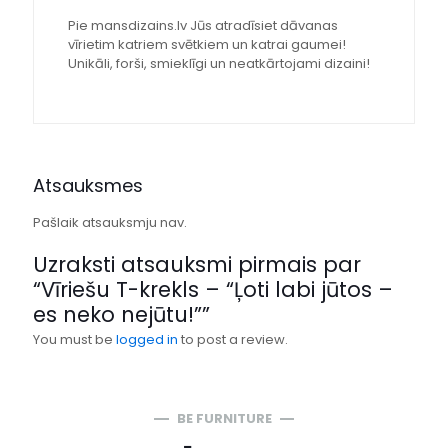
Pie mansdizains.lv Jūs atradīsiet dāvanas
vīrietim katriem svētkiem un katrai gaumei!
Unikāli, forši, smieklīgi un neatkārtojami dizaini!
Atsauksmes
Pašlaik atsauksmju nav.
Uzraksti atsauksmi pirmais par
“Vīriešu T-krekls – “Ļoti labi jūtos –
es neko nejūtu!””
You must be
logged in
to post a review.
BE FURNITURE