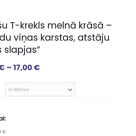
šu T-krekls melnā krāsā –
du viņas karstas, atstāju
 slapjas”
€
–
17,00
€
l:
0 €