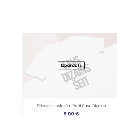
Izpārdots
T-krekls sievietēm Radi Savu Dizainu
6,00
€