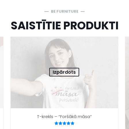
BE FURNITURE
SAISTĪTIE PRODUKTI
Izpārdots
T-krekls – “Foršākā māsa”
Novērtēts