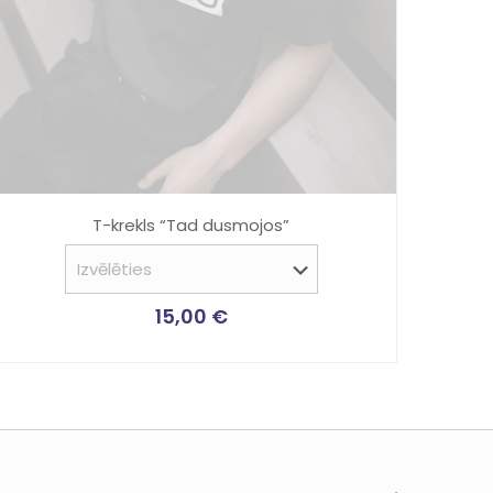
T-krekls “Tad dusmojos”
15,00
€