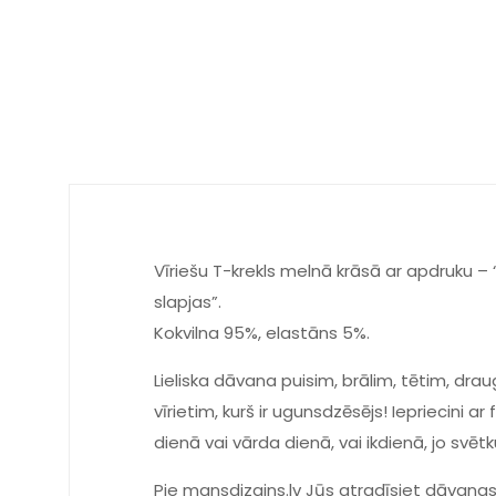
Vīriešu T-krekls melnā krāsā ar apdruku – 
slapjas”.
Kokvilna 95%, elastāns 5%.
Lieliska dāvana puisim, brālim, tētim, dra
vīrietim, kurš ir ugunsdzēsējs! Iepriecini 
dienā vai vārda dienā, vai ikdienā, jo svē
Pie mansdizains.lv Jūs atradīsiet dāvanas