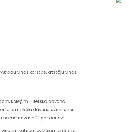
“Atrodu viņas karstas, atstāju viņas
ugam, kolēģim – lieliska dāvana
ar foršu un unikālu dāvanu dzimšanas
tku nekad nevar būt par daudz!
 vīrietim katriem svētkiem un katrai