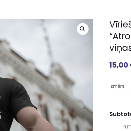
Vīrie
“Atro
viņas
15,00
Izmērs
Subtota
0,0