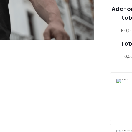
Add-o
tot
+
0,0
Tot
0,0