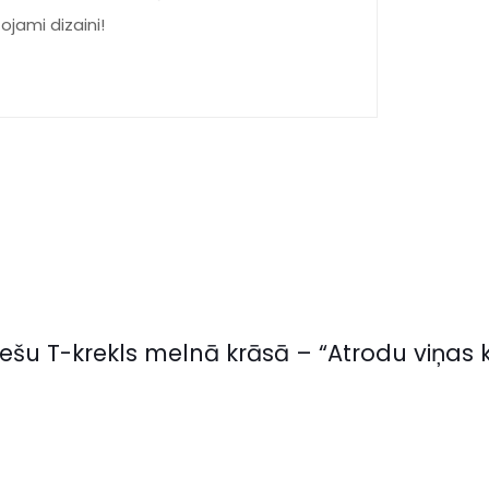
tojami dizaini!
iešu T-krekls melnā krāsā – “Atrodu viņas k