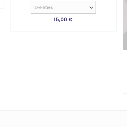
ar
5.00
no 5
15,00
€