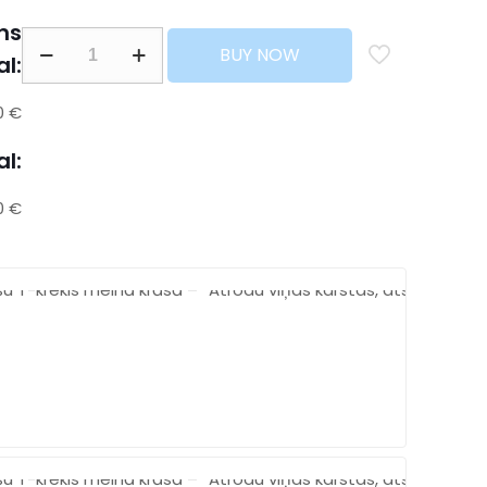
ns
BUY NOW
al:
0 €
al:
0 €