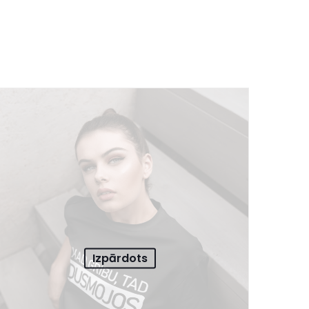
Izpārdots