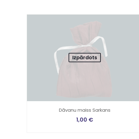
Izpārdots
Dāvanu maiss Sarkans
1,00
€