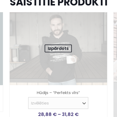
SAISTĪTIE PRODUKTI
Izpārdots
Hūdijs – “Perfekts vīrs”
28,88
€
–
31,82
€