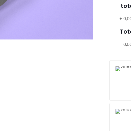
tot
+
0,0
Tot
0,0