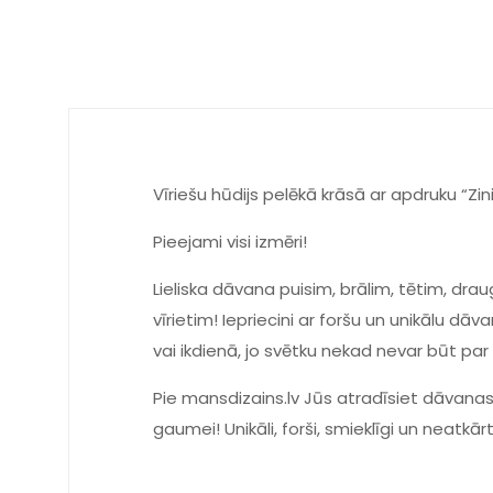
Vīriešu hūdijs pelēkā krāsā ar apdruku “Zini
Pieejami visi izmēri!
Lieliska dāvana puisim, brālim, tētim, dra
vīrietim! Iepriecini ar foršu un unikālu d
vai ikdienā, jo svētku nekad nevar būt par
Pie mansdizains.lv Jūs atradīsiet dāvanas
gaumei! Unikāli, forši, smieklīgi un neatkār