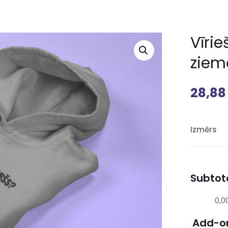
Vīrie
ziem
28,8
Izmērs
Subtota
0,0
Add-o