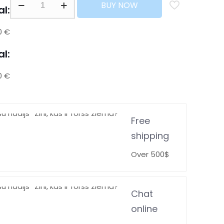
BUY NOW
al:
0 €
al:
0 €
Free
shipping
Over 500$
Chat
online