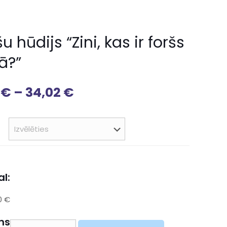
šu hūdijs “Zini, kas ir foršs
ā?”
8
€
–
34,02
€
l:
0 €
ns