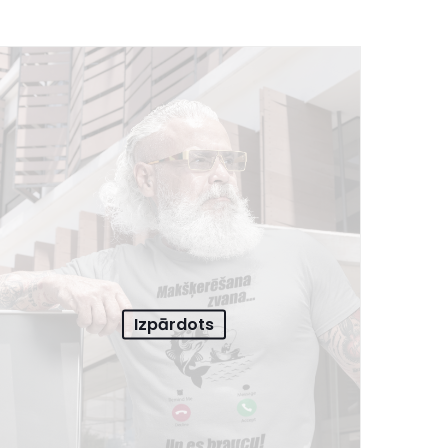
Izpārdots