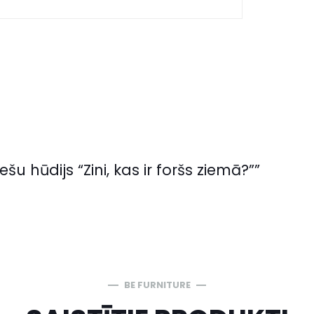
šu hūdijs “Zini, kas ir foršs ziemā?””
BE FURNITURE