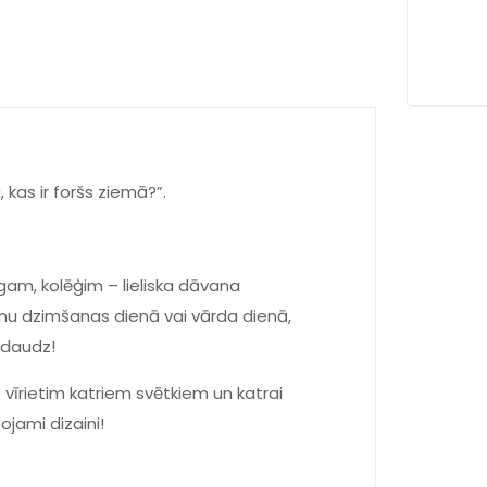
, kas ir foršs ziemā?”.
ugam, kolēģim – lieliska dāvana
āvanu dzimšanas dienā vai vārda dienā,
 daudz!
 vīrietim katriem svētkiem un katrai
tojami dizaini!