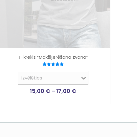
T-krekls “Makšķerēšana zvana”
Novērtēts
ar
5.00
no 5
15,00
€
–
17,00
€