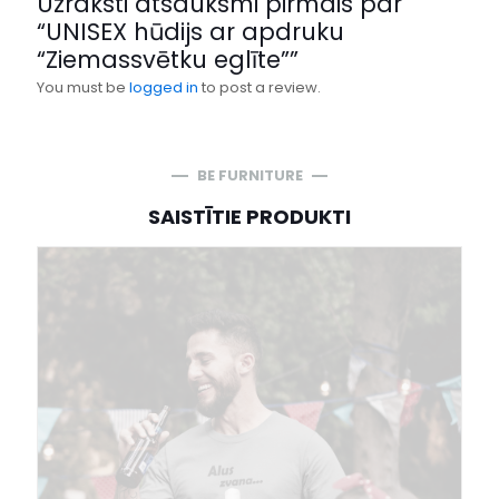
Uzraksti atsauksmi pirmais par
“UNISEX hūdijs ar apdruku
“Ziemassvētku eglīte””
You must be
logged in
to post a review.
BE FURNITURE
SAISTĪTIE PRODUKTI