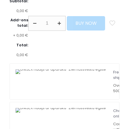
Subtotal:
0,00 €
Add-ons
BUY NOW
total:
+
0,00 €
Total:
0,00 €
Free
shippin
Over
500$
Chat
online
Contact