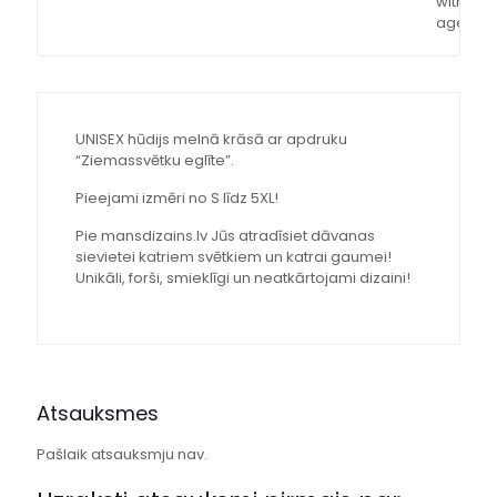
with our
agent
UNISEX hūdijs melnā krāsā ar apdruku
“Ziemassvētku eglīte”.
Pieejami izmēri no S līdz 5XL!
Pie mansdizains.lv Jūs atradīsiet dāvanas
sievietei katriem svētkiem un katrai gaumei!
Unikāli, forši, smieklīgi un neatkārtojami dizaini!
Atsauksmes
Pašlaik atsauksmju nav.