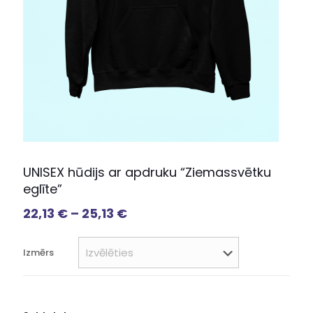
UNISEX hūdijs ar apdruku “Ziemassvētku
eglīte”
22,13
€
–
25,13
€
Izmērs