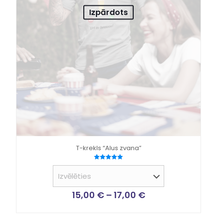
Izpārdots
T-krekls “Alus zvana”
Novērtēts
ar
5.00
no 5
15,00
€
–
17,00
€