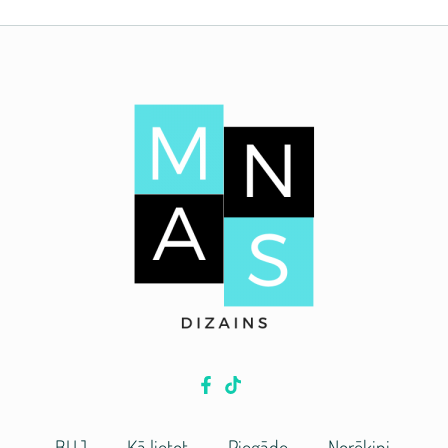
BUJ
Kā lietot
Piegāde
Norēķini