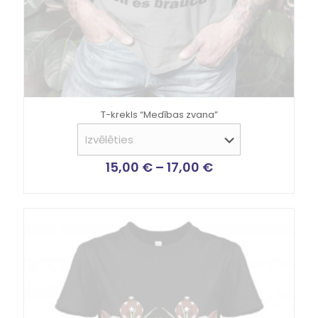
T-krekls “Medības zvana”
15,00
€
–
17,00
€