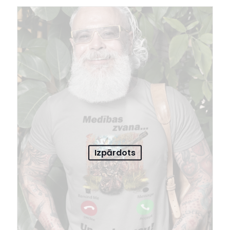
Izpārdots