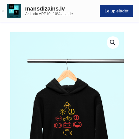
mansdizains.lv
Lejupielādēt
Ar kodu APP10 -10% atlaide