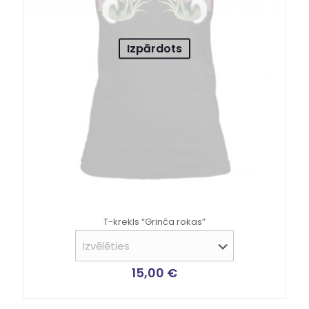
Izpārdots
T-krekls “Grinča rokas”
15,00
€