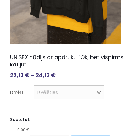
UNISEX hūdijs ar apdruku “Ok, bet vispirms
kafiju”
22,13
€
–
24,13
€
Izmērs
Subtotal:
0,00 €