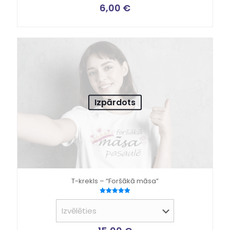
6,00
€
Izpārdots
T-krekls – “Foršākā māsa”
Novērtēts
ar
5.00
no 5