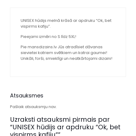
UNISEX hūdijs melnā krāsā ar apdruku “Ok, bet
vispirms kafiju”.
Pieejami izmēri no S līdz 5XL!
Pie mansdizains.lv Jūs atradīsiet dāvanas
sievietei katriem svētkiem un katrai gaumei!
Unikāli, forši, smieklīgi un neatkārtojami dizaini!
Atsauksmes
Pašlaik atsauksmju nav.
Uzraksti atsauksmi pirmais par
“UNISEX hūdijs ar apdruku “Ok, bet
vispirms kafiju””