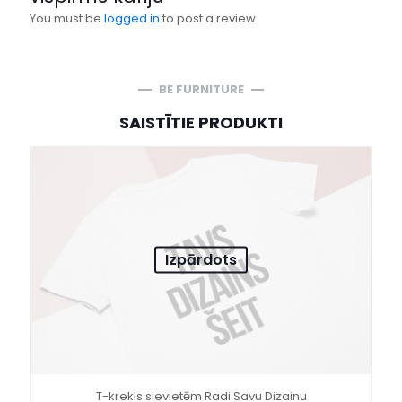
You must be
logged in
to post a review.
BE FURNITURE
SAISTĪTIE PRODUKTI
Izpārdots
T-krekls sievietēm Radi Savu Dizainu