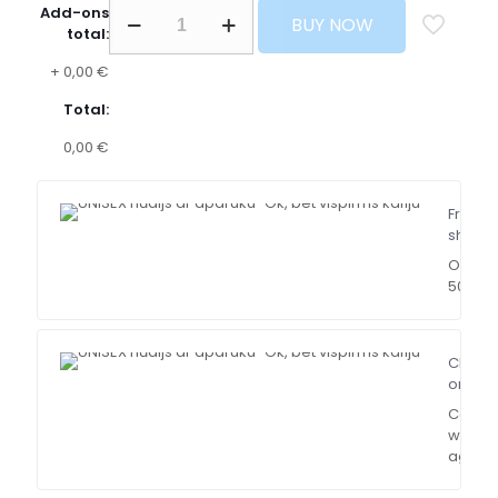
Add-ons
BUY NOW
total:
+
0,00 €
Total:
0,00 €
Free
shippi
Over
500$
Chat
online
Contac
with ou
agent