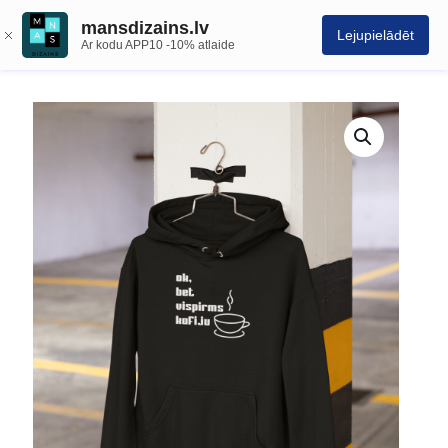
mansdizains.lv
Lejupielādēt
Ar kodu APP10 -10% atlaide