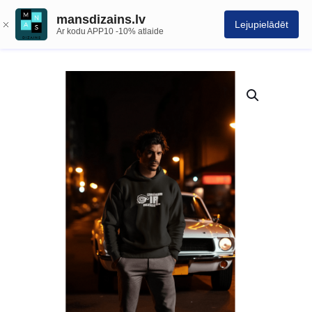
mansdizains.lv
Lejupielādēt
Ar kodu APP10 -10% atlaide