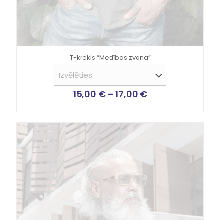
T-krekls “Medības zvana”
15,00
€
–
17,00
€