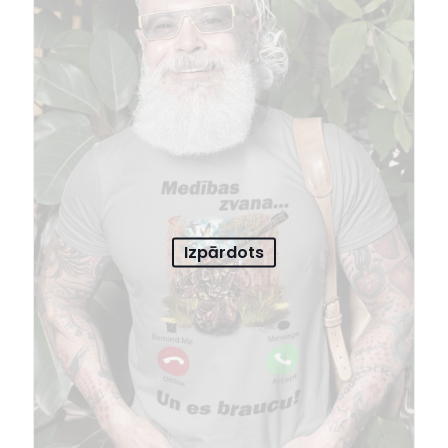
Izpārdots