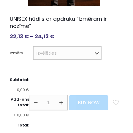
UNISEX hūdijs ar apdruku “Izmēram ir
nozīme”
22,13
€
–
24,13
€
Izmērs
Subtotal:
0,00 €
Add-ons
BUY NOW
total:
+
0,00 €
Total: