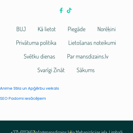
BUJ
Kā lietot
Piegāde
Norēķini
Privātuma politika
Lietošanas noteikumi
Svētku dienas
Par mansdizains.lv
Svarīgi Zināt
Sākums
Anime Stila un Apģērbu veikals
SEO Padomi iesācējiem
+371-61112462
info@mansdizains.lv
4a Mehanizācijas iela, Limbaži