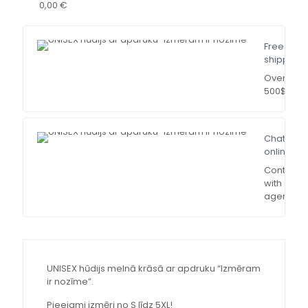
0,00 €
Free
shipping
Over
500$
Chat
online
Contact
with our
agent
UNISEX hūdijs melnā krāsā ar apdruku “Izmēram
ir nozīme”.
Pieejami izmēri no S līdz 5XL!