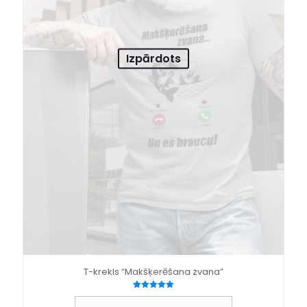
Izpārdots
T-krekls “Makšķerēšana zvana”
Novērtēts
ar