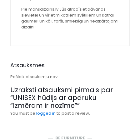
Pie mansdizains.lv Jūs atradīsiet dāvanas
sievietei un vīrietim katriem svētkiem un katrai
gaumei! Unikāli, forši, smieklīgi un neatkārtojami
dizaini!
Atsauksmes
Pašlaik atsauksmju nav.
Uzraksti atsauksmi pirmais par
“UNISEX hūdijs ar apdruku
“Izmēram ir nozīme””
You must be
logged in
to post a review.
BE FURNITURE