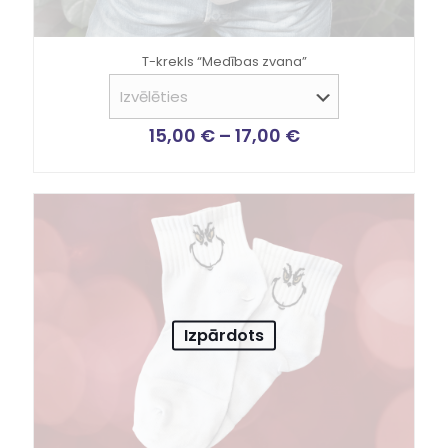
T-krekls “Medības zvana”
15,00
€
–
17,00
€
Izpārdots