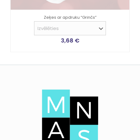
Zeķes ar apdruku “Grinčs”
3,68
€