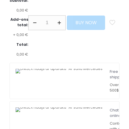
Subtotal:
0,00 €
Add-ons
BUY NOW
total:
+
0,00 €
Total:
0,00 €
Free
shipping
Over
500$
Chat
online
Contact
with our