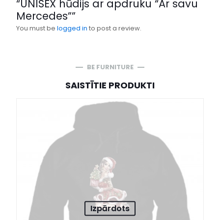
“UNISEX hūdijs ar apdruku “Ar savu
Mercedes””
You must be
logged in
to post a review.
BE FURNITURE
SAISTĪTIE PRODUKTI
Izpārdots