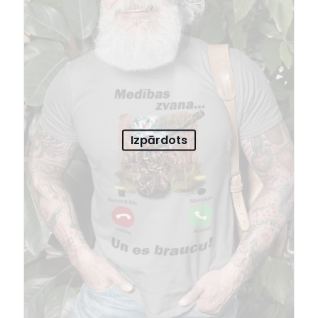
Izpārdots