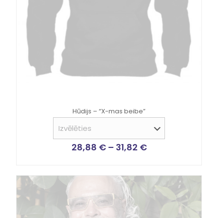
Hūdijs – “X-mas beibe”
28,88
€
–
31,82
€