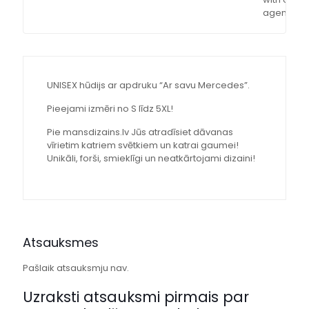
agent
UNISEX hūdijs ar apdruku “Ar savu Mercedes”.
Pieejami izmēri no S līdz 5XL!
Pie mansdizains.lv Jūs atradīsiet dāvanas
vīrietim katriem svētkiem un katrai gaumei!
Unikāli, forši, smieklīgi un neatkārtojami dizaini!
Atsauksmes
Pašlaik atsauksmju nav.
Uzraksti atsauksmi pirmais par