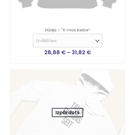
Hūdijs – “X-mas beibe”
28,88
€
–
31,82
€
Izpārdots