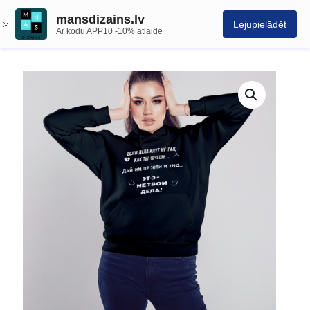
mansdizains.lv
Lejupielādēt
Ar kodu APP10 -10% atlaide