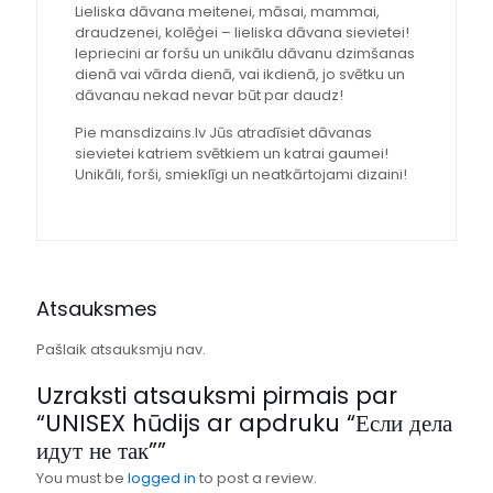
Lieliska dāvana meitenei, māsai, mammai,
draudzenei, kolēģei – lieliska dāvana sievietei!
Iepriecini ar foršu un unikālu dāvanu dzimšanas
dienā vai vārda dienā, vai ikdienā, jo svētku un
dāvanau nekad nevar būt par daudz!
Pie mansdizains.lv Jūs atradīsiet dāvanas
sievietei katriem svētkiem un katrai gaumei!
Unikāli, forši, smieklīgi un neatkārtojami dizaini!
Atsauksmes
Pašlaik atsauksmju nav.
Uzraksti atsauksmi pirmais par
“UNISEX hūdijs ar apdruku “Если дела
идут не так””
You must be
logged in
to post a review.