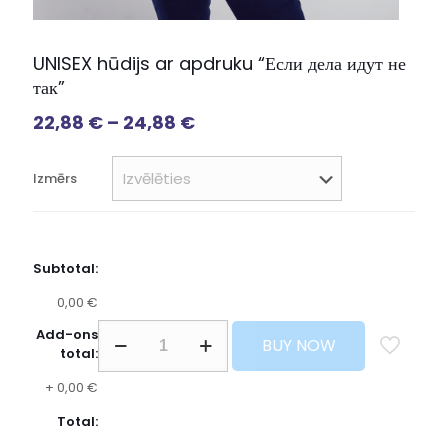
UNISEX hūdijs ar apdruku “Если дела идут не
так”
22,88
€
–
24,88
€
Izmērs
Subtotal:
0,00 €
Add-ons
BUY NOW
total:
+
0,00 €
Total: