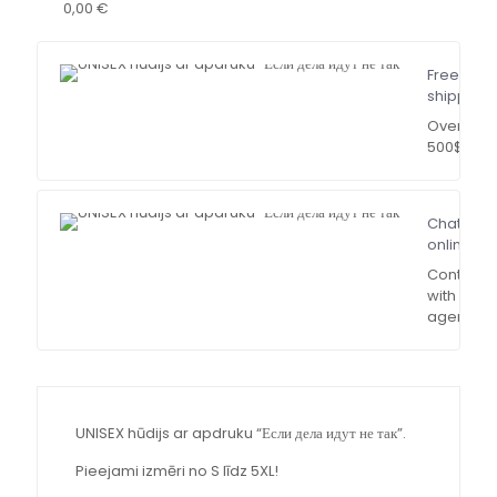
0,00 €
Free
shipping
Over
500$
Chat
online
Contact
with our
agent
UNISEX hūdijs ar apdruku “Если дела идут не так”.
Pieejami izmēri no S līdz 5XL!