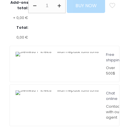
Add-ons
BUY NOW
total:
+
0,00 €
Total:
0,00 €
Free
shipping
Over
500$
Chat
online
Contact
with our
agent