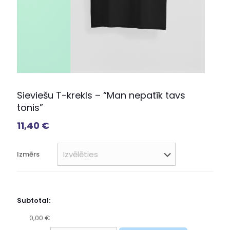
Sieviešu T-krekls – “Man nepatīk tavs
tonis”
11,40
€
Izmērs
Subtotal:
0,00 €