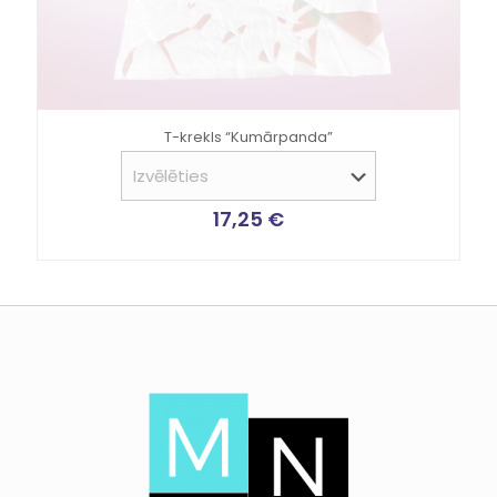
T-krekls “Kumārpanda”
17,25
€