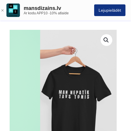
mansdizains.lv
Lejupielādēt
Ar kodu APP10 -10% atlaide