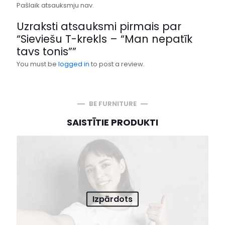
Pašlaik atsauksmju nav.
Uzraksti atsauksmi pirmais par
“Sieviešu T-krekls – “Man nepatīk
tavs tonis””
You must be
logged in
to post a review.
BE FURNITURE
SAISTĪTIE PRODUKTI
Izpārdots