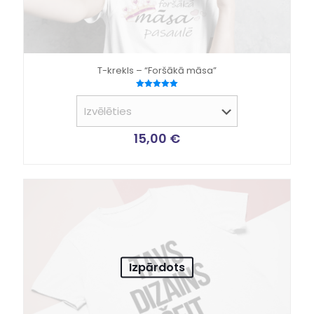
T-krekls – “Foršākā māsa”
Novērtēts
ar
5.00
no 5
15,00
€
Izpārdots