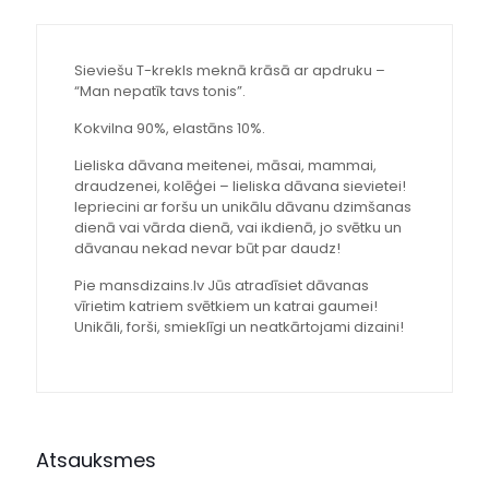
Sieviešu T-krekls meknā krāsā ar apdruku –
“Man nepatīk tavs tonis”.
Kokvilna 90%, elastāns 10%.
Lieliska dāvana meitenei, māsai, mammai,
draudzenei, kolēģei – lieliska dāvana sievietei!
Iepriecini ar foršu un unikālu dāvanu dzimšanas
dienā vai vārda dienā, vai ikdienā, jo svētku un
dāvanau nekad nevar būt par daudz!
Pie mansdizains.lv Jūs atradīsiet dāvanas
vīrietim katriem svētkiem un katrai gaumei!
Unikāli, forši, smieklīgi un neatkārtojami dizaini!
Atsauksmes