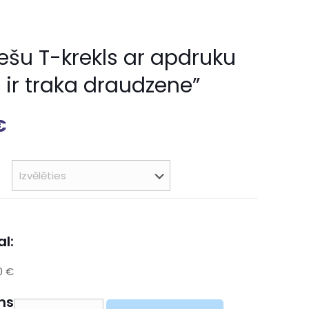
iešu T-krekls ar apdruku
 ir traka draudzene”
€
l:
0 €
ns