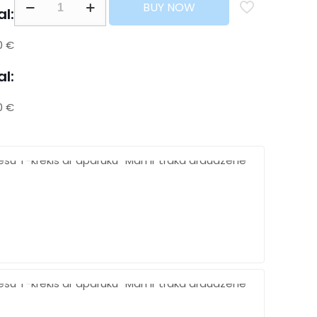
BUY NOW
al:
0 €
al:
0 €
Free
shippin
Over
500$
Chat
online