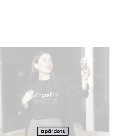
Izpārdots