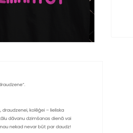
 draudzene”.
draudzenei, kolēģei – lieliska
nikālu dāvanu dzimšanas dienā vai
vanau nekad nevar būt par daudz!