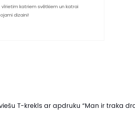
 vīrietim katriem svētkiem un katrai
tojami dizaini!
eviešu T-krekls ar apdruku “Man ir traka d