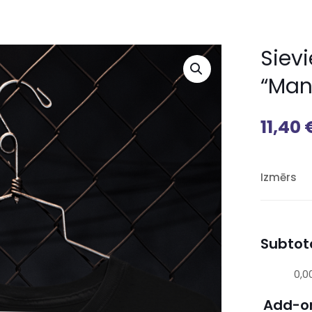
Siev
“Man
11,40
Izmērs
Subtota
0,0
Add-o