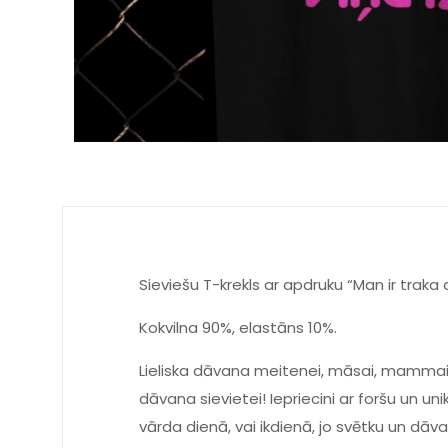
Sieviešu T-krekls ar apdruku “Man ir traka
Kokvilna 90%, elastāns 10%.
Lieliska dāvana meitenei, māsai, mammai, 
dāvana sievietei! Iepriecini ar foršu un u
vārda dienā, vai ikdienā, jo svētku un dā