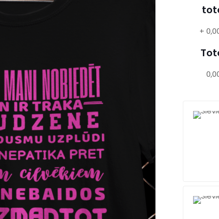
tot
+
0,0
Tot
0,0