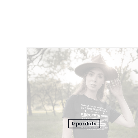
Izpārdots