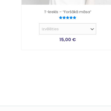
T-krekls – “Foršākā māsa”
Novērtēts
ar
5.00
no 5
15,00
€