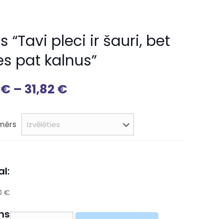
s “Tavi pleci ir šauri, bet
es pat kalnus”
8
€
–
31,82
€
zmērs
l:
0 €
ns