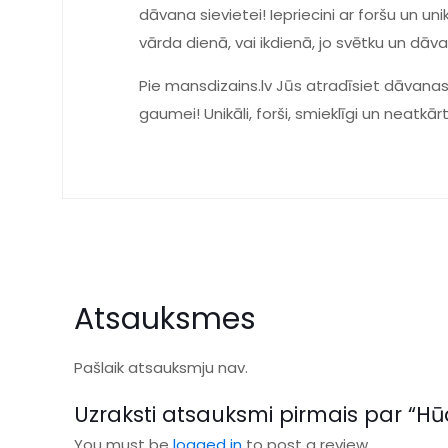
dāvana sievietei! Iepriecini ar foršu un u
vārda dienā, vai ikdienā, jo svētku un dā
Pie mansdizains.lv Jūs atradīsiet dāvanas
gaumei! Unikāli, forši, smieklīgi un neatkār
Atsauksmes
Pašlaik atsauksmju nav.
Uzraksti atsauksmi pirmais par “Hūdij
You must be
logged in
to post a review.