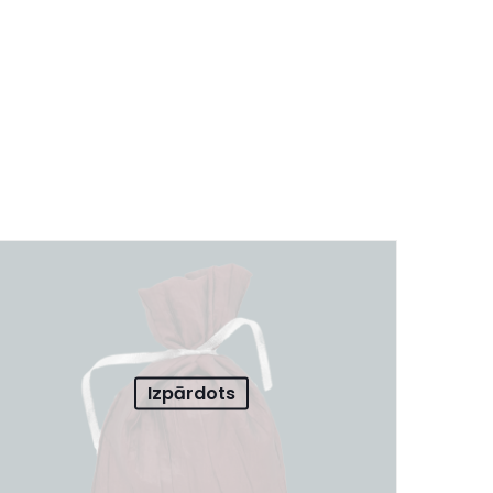
Izpārdots