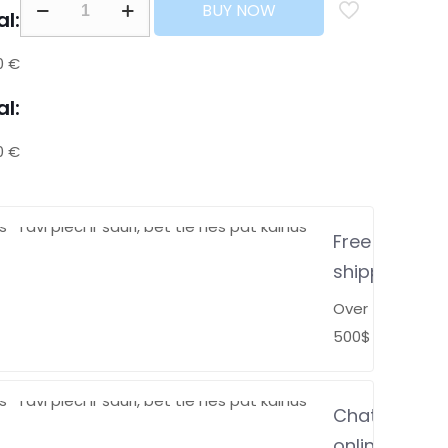
BUY NOW
al:
0 €
al:
0 €
Free
shipping
Over
500$
Chat
online