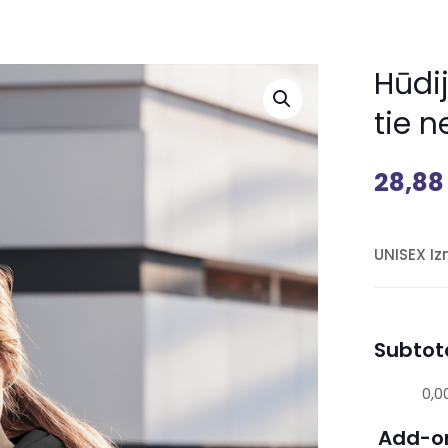
Hūdij
tie n
28,8
UNISEX I
Subtota
0,0
Add-o