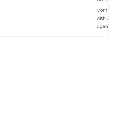
Contact
with our
agent