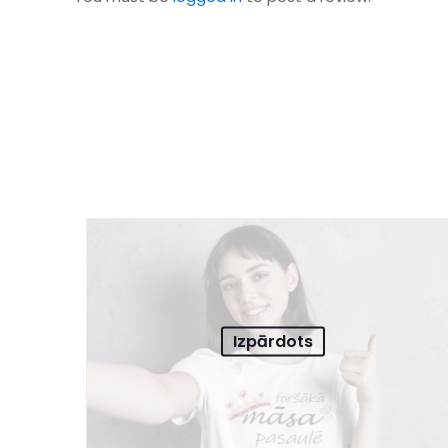
Izpārdots