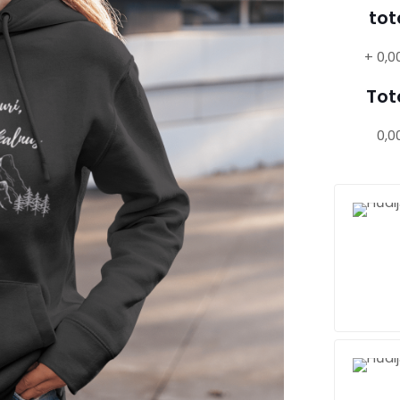
tot
+
0,0
Tot
0,0