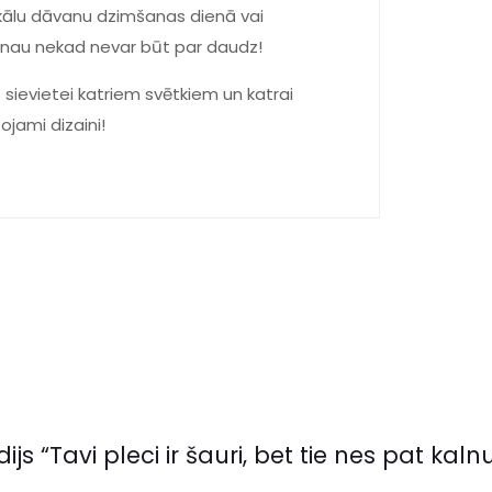
nikālu dāvanu dzimšanas dienā vai
vanau nekad nevar būt par daudz!
 sievietei katriem svētkiem un katrai
tojami dizaini!
s “Tavi pleci ir šauri, bet tie nes pat kaln