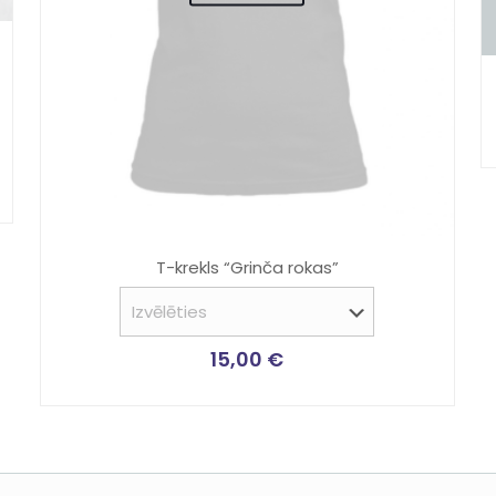
T-krekls “Grinča rokas”
15,00
€