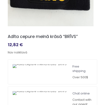
Adīta cepure melnā krāsā “BRĪVS”
12,82
€
Nav noliktavā
Free
shipping
Over 500$
Chat online
Contact with
our agent