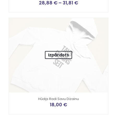
28,88
€
–
31,81
€
Izpārdots
Hūdijs Radi Savu Dizainu
18,00
€