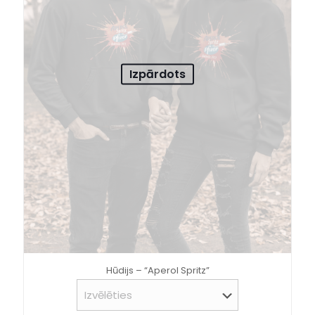
Izpārdots
Hūdijs – “Aperol Spritz”