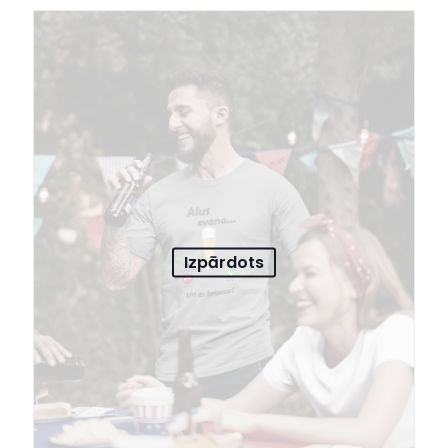
Izpārdots