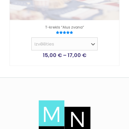
T-krekls “Alus zvana”
Novērtēts
ar
5.00
no 5
15,00
€
–
17,00
€