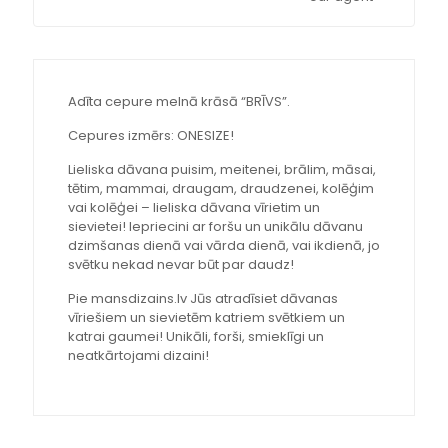
Adīta cepure melnā krāsā “BRĪVS”.
Cepures izmērs: ONESIZE!
Lieliska dāvana puisim, meitenei, brālim, māsai,
tētim, mammai, draugam, draudzenei, kolēģim
vai kolēģei – lieliska dāvana vīrietim un
sievietei! Iepriecini ar foršu un unikālu dāvanu
dzimšanas dienā vai vārda dienā, vai ikdienā, jo
svētku nekad nevar būt par daudz!
Pie mansdizains.lv Jūs atradīsiet dāvanas
vīriešiem un sievietēm katriem svētkiem un
katrai gaumei! Unikāli, forši, smieklīgi un
neatkārtojami dizaini!