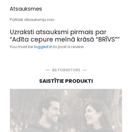
Atsauksmes
Pašlaik atsauksmju nav.
Uzraksti atsauksmi pirmais par
“Adīta cepure melnā krāsā “BRĪVS””
You must be
logged in
to post a review.
BE FURNITURE
SAISTĪTIE PRODUKTI