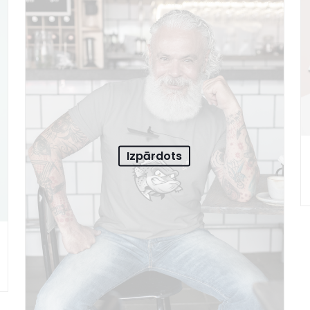
Izpārdots