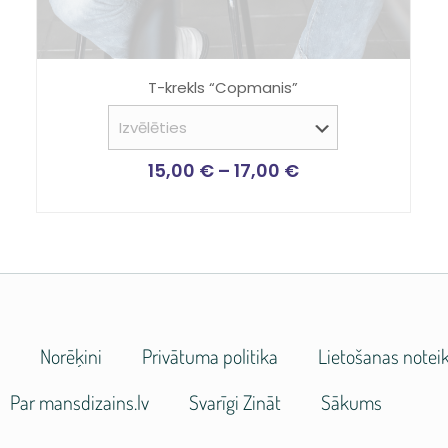
T-krekls “Copmanis”
15,00
€
–
17,00
€
e
Norēķini
Privātuma politika
Lietošanas notei
Par mansdizains.lv
Svarīgi Zināt
Sākums