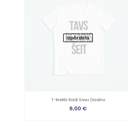
Izpārdots
T-krekls Radi Savu Dizainu
6,00
€