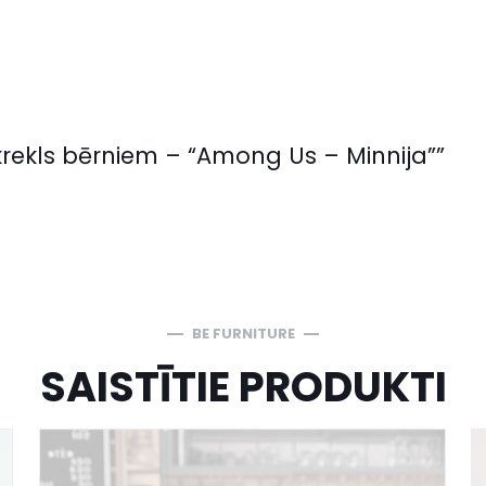
krekls bērniem – “Among Us – Minnija””
BE FURNITURE
SAISTĪTIE PRODUKTI