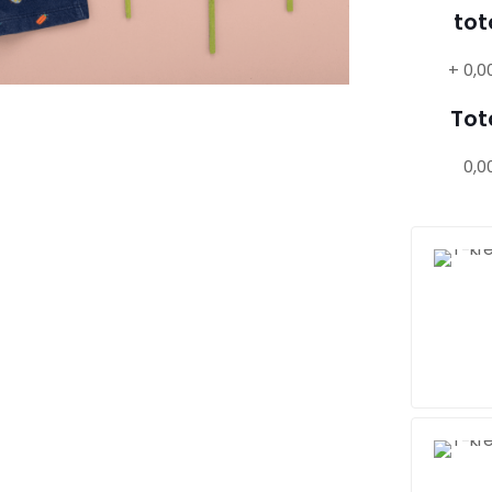
tot
+
0,0
Tot
0,0