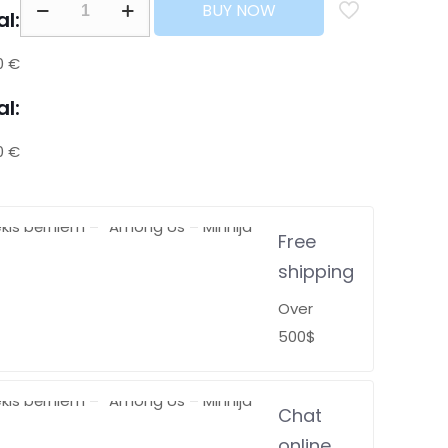
BUY NOW
al:
0 €
al:
0 €
Free
shipping
Over
500$
Chat
online