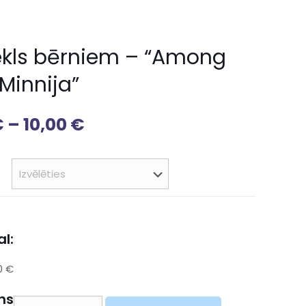
ekls bērniem – “Among
Minnija”
€
–
10,00
€
l:
0 €
ns