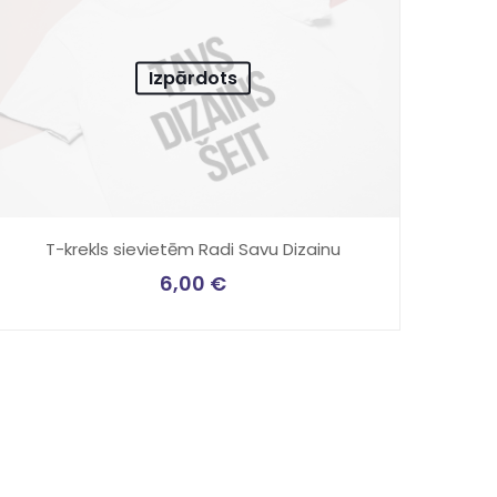
Izpārdots
T-krekls sievietēm Radi Savu Dizainu
6,00
€