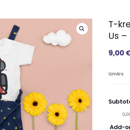
T-kr
Us – 
9,00
Izmērs
Subtota
0,0
Add-o