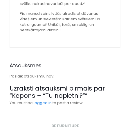
svētku nekad nevar būt par daudz!
Pie mansdizains.lv Jūs atradīsiet dāvanas
vīriešiem un sievietēm katriem svētkiem un
katrai gaumei! Unikāli, forši, smieklīgi un
neatkārtojami dizaini!
Atsauksmes
Pašlaik atsauksmju nav.
Uzraksti atsauksmi pirmais par
“Kepons – “Tu nopietni?””
You must be
logged in
to post a review.
BE FURNITURE