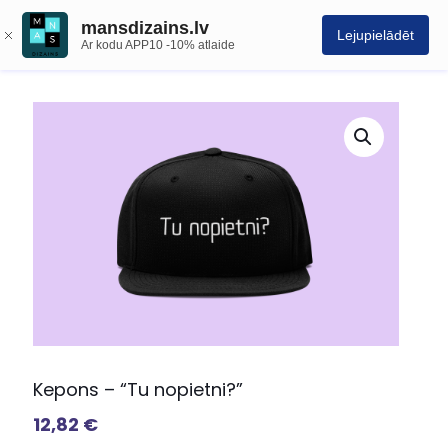
mansdizains.lv
Lejupielādēt
Ar kodu APP10 -10% atlaide
Kepons – “Tu nopietni?”
12,82
€