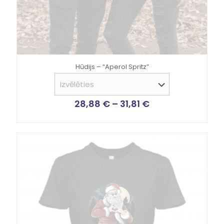
Hūdijs – “Aperol Spritz”
28,88
€
–
31,81
€