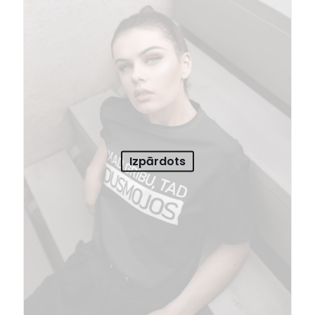
Izpārdots