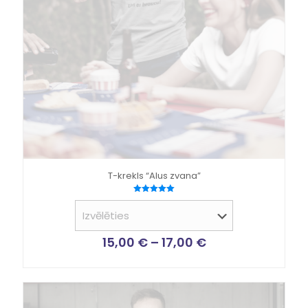
T-krekls “Alus zvana”
Novērtēts
ar
5.00
no 5
15,00
€
–
17,00
€