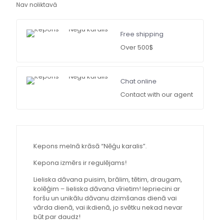
Nav noliktavā
Free shipping
Over 500$
Chat online
Contact with our agent
Kepons melnā krāsā “Nēģu karalis”.
Kepona izmērs ir regulējams!
Lieliska dāvana puisim, brālim, tētim, draugam,
kolēģim – lieliska dāvana vīrietim! Iepriecini ar
foršu un unikālu dāvanu dzimšanas dienā vai
vārda dienā, vai ikdienā, jo svētku nekad nevar
būt par daudz!