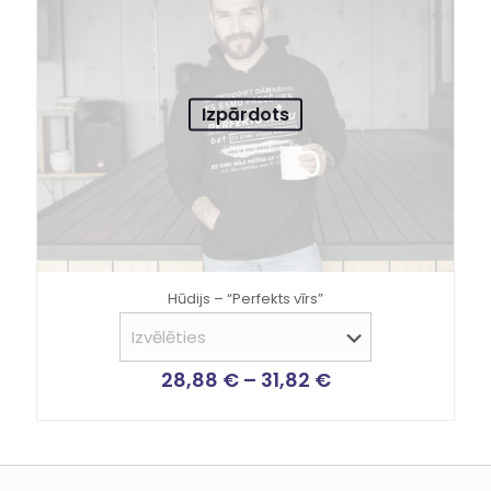
Izpārdots
Hūdijs – “Perfekts vīrs”
28,88
€
–
31,82
€