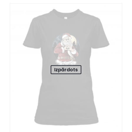
Izpārdots