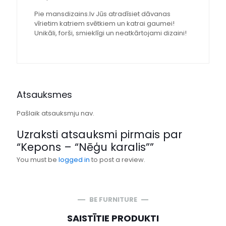
Pie mansdizains.lv Jūs atradīsiet dāvanas
vīrietim katriem svētkiem un katrai gaumei!
Unikāli, forši, smieklīgi un neatkārtojami dizaini!
Atsauksmes
Pašlaik atsauksmju nav.
Uzraksti atsauksmi pirmais par
“Kepons – “Nēģu karalis””
You must be
logged in
to post a review.
BE FURNITURE
SAISTĪTIE PRODUKTI