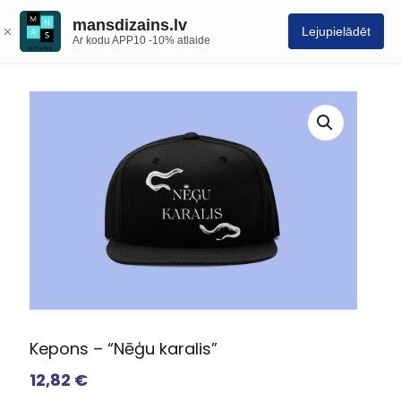
mansdizains.lv
Lejupielādēt
Ar kodu APP10 -10% atlaide
Kepons – “Nēģu karalis”
12,82
€