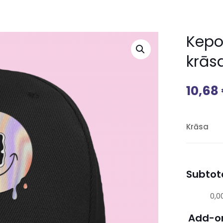
Kepo
krās
10,68
Krāsa
Subtota
0,0
Add-o