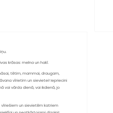
iņu.
vas krāsas: melna un hakī.
, māsai, tētim, mammai, draugam,
āvana vīrietim un sievietei! Iepriecini
 vai vārda dienā, vai ikdienā, jo
 vīriešiem un sievietēm katriem
mieklīgi un neatkārtojami dizaini!