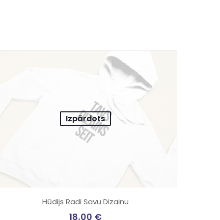
Izpārdots
Hūdijs Radi Savu Dizainu
18,00
€