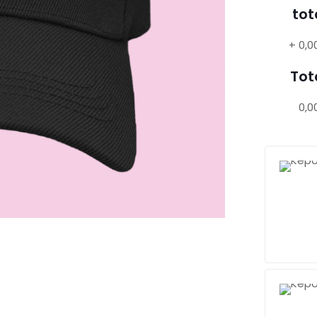
tot
+
0,0
Tot
0,0