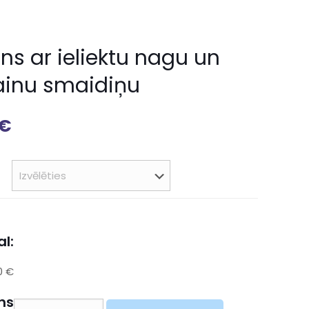
ns ar ieliektu nagu un
ainu smaidiņu
€
l:
0 €
ns