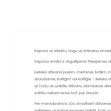
Kepons ar ieliektu nagu un krāsainu smaid
Kepona izmērs ir regulējams! Pieejamas di
Lieliska dāvana puisim, meitenei, brālim
draudzenei, kolēģim vai kolēģei – lieliska d
ar foršu un unikālu dāvanu dzimšanas dienā
svētku nekad nevar būt par daudz!
Pie mansdizains.lv Jūs atradīsiet dāvanas
svētkiem un katrai gaumei! Unikāli, forši, s