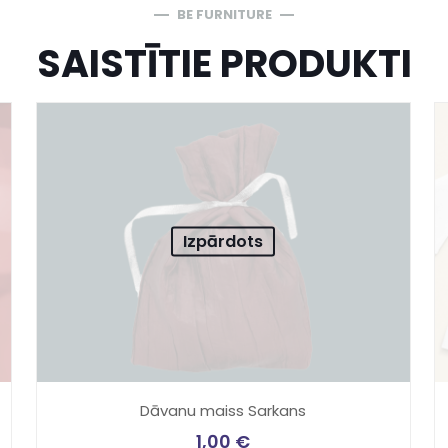
BE FURNITURE
SAISTĪTIE PRODUKTI
Izpārdots
Dāvanu maiss Sarkans
1,00
€