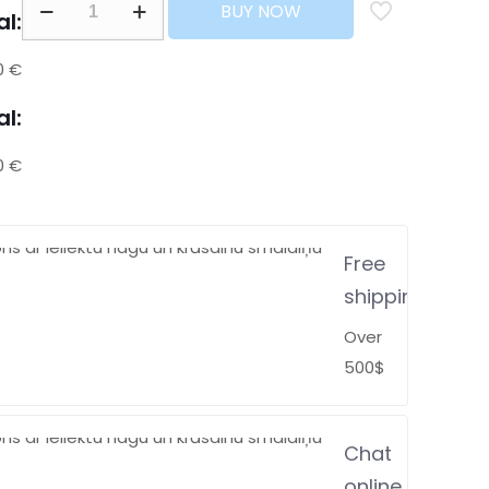
BUY NOW
al:
0 €
al:
0 €
Free
shipping
Over
500$
Chat
online