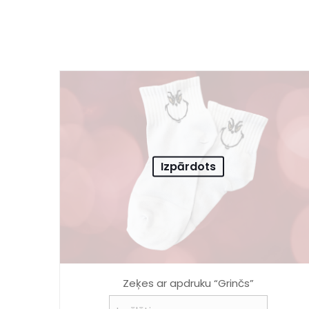
Izpārdots
Zeķes ar apdruku “Grinčs”