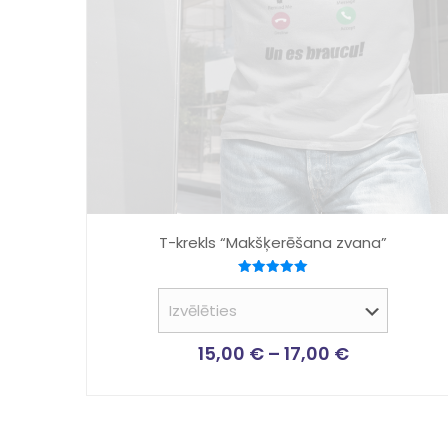
T-krekls “Makšķerēšana zvana”
Novērtēts
ar
5.00
no 5
15,00
€
–
17,00
€