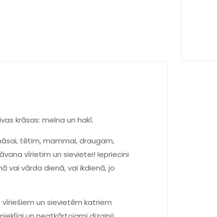
vas krāsas: melna un hakī.
, māsai, tētim, mammai, draugam,
āvana vīrietim un sievietei! Iepriecini
 vai vārda dienā, vai ikdienā, jo
 vīriešiem un sievietēm katriem
mieklīgi un neatkārtojami dizaini!