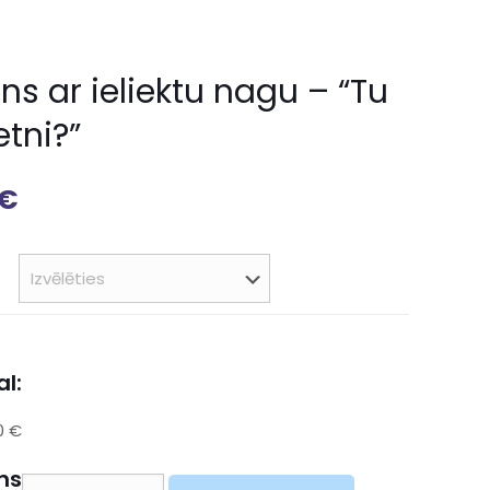
s ar ieliektu nagu – “Tu
tni?”
€
l:
0 €
ns