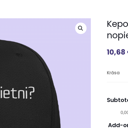
Kepon
nopie
10,68
Krāsa
Subtota
0,0
Add-o