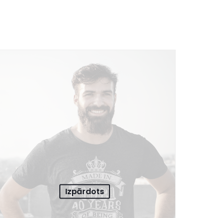
Izpārdots