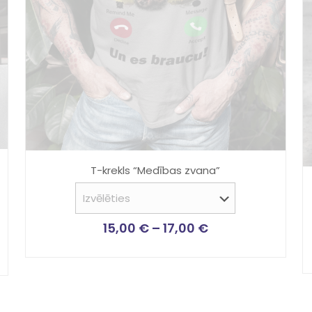
T-krekls “Medības zvana”
15,00
€
–
17,00
€