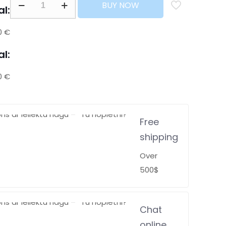
BUY NOW
al:
0 €
al:
0 €
Free
shipping
Over
500$
Chat
online