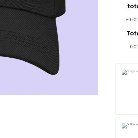
tot
+
0,0
Tot
0,0