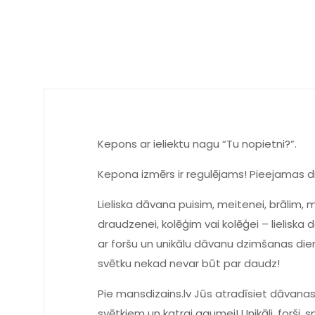
Kepons ar ieliektu nagu “Tu nopietni?”.
Kepona izmērs ir regulējams! Pieejamas di
Lieliska dāvana puisim, meitenei, brālim
draudzenei, kolēģim vai kolēģei – lieliska d
ar foršu un unikālu dāvanu dzimšanas dienā
svētku nekad nevar būt par daudz!
Pie mansdizains.lv Jūs atradīsiet dāvanas
svētkiem un katrai gaumei! Unikāli, forši, s