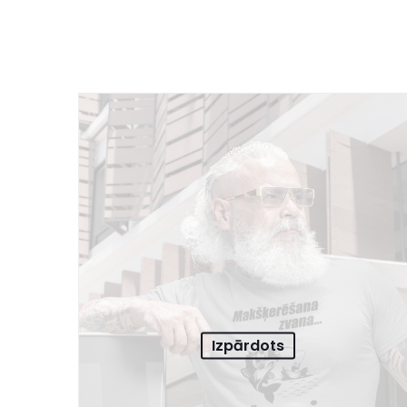
Izpārdots