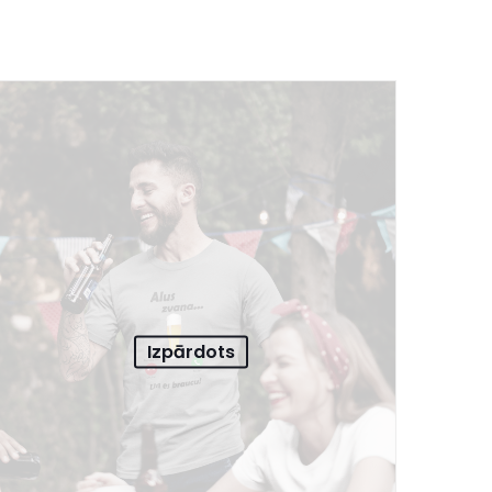
Izpārdots