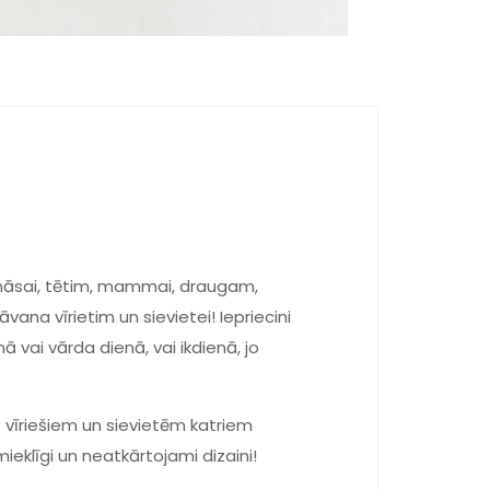
, māsai, tētim, mammai, draugam,
āvana vīrietim un sievietei! Iepriecini
 vai vārda dienā, vai ikdienā, jo
 vīriešiem un sievietēm katriem
mieklīgi un neatkārtojami dizaini!