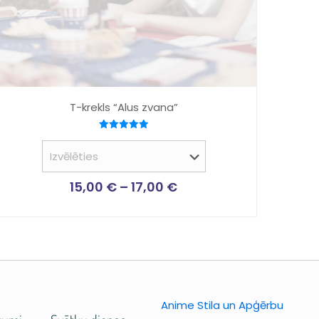
T-krekls “Alus zvana”
Novērtēts
ar
5.00
no 5
15,00
€
–
17,00
€
Anime Stila un Apģērbu