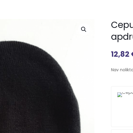
Cepu
apdr
12,82
Nav nolikt