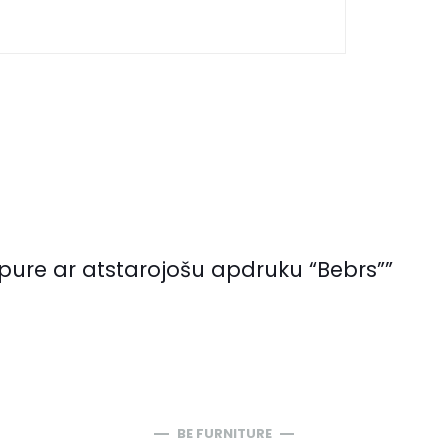
pure ar atstarojošu apdruku “Bebrs””
BE FURNITURE