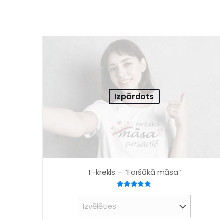
Izpārdots
T-krekls – “Foršākā māsa”
Novērtēts
ar
5.00
no 5