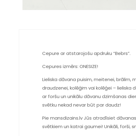
Cepure ar atstarojošu apdruku “Bebrs”.
Cepures izmērs: ONESIZE!
Lieliska dāvana puisim, meitenei, brālim
draudzenei, kolēģim vai kolēģei – lieliska d
ar foršu un unikālu dāvanu dzimšanas dienā
svētku nekad nevar būt par daudz!
Pie mansdizains.lv Jūs atradīsiet dāvanas
svētkiem un katrai gaumei! Unikāli, forši, s