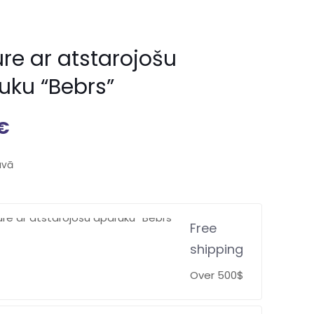
re ar atstarojošu
uku “Bebrs”
€
avā
Free
shipping
Over 500$