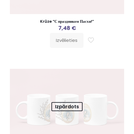
Krūze “С праздником Пасхи!”
7,48
€
Izvēlieties
Izpārdots