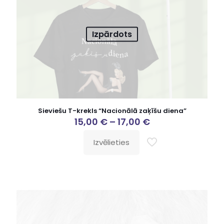
Izpārdots
Sieviešu T-krekls “Nacionālā zaķīšu diena”
15,00
€
–
17,00
€
Izvēlieties