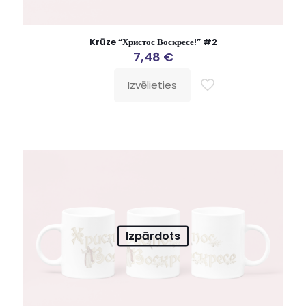
Krūze “Христос Воскресе!” #2
7,48
€
Izvēlieties
Izpārdots