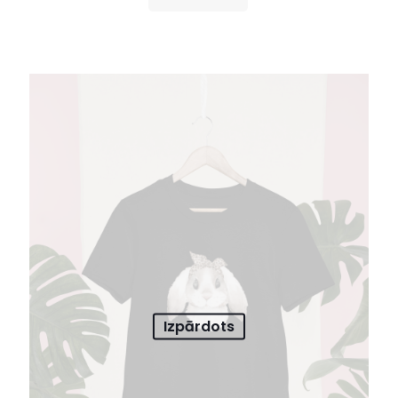
Izpārdots