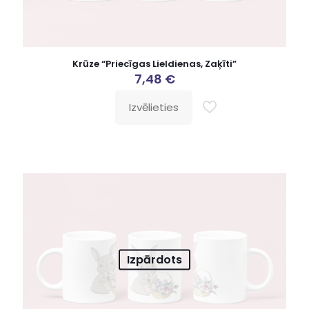
Krūze “Priecīgas Lieldienas, Zaķīti”
7,48
€
Izvēlieties
Izpārdots