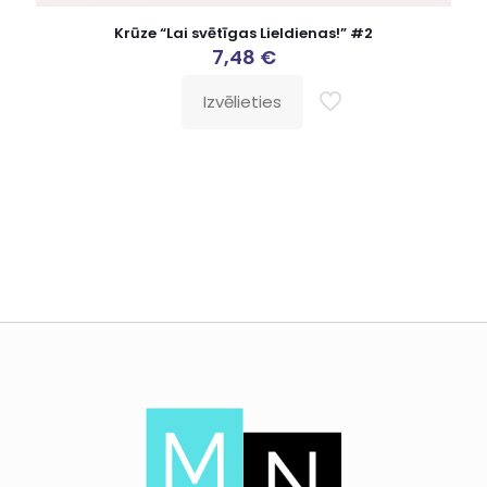
Krūze “Lai svētīgas Lieldienas!” #2
7,48
€
Izvēlieties