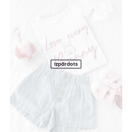
Izpārdots