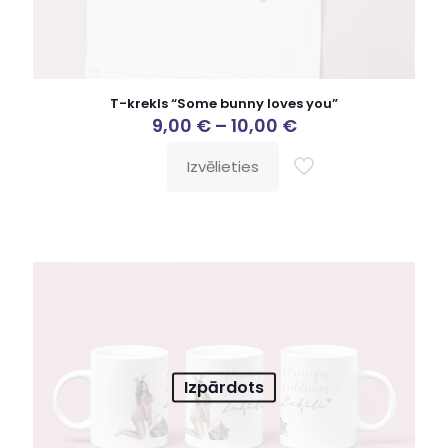
T-krekls “Some bunny loves you”
9,00
€
–
10,00
€
Izvēlieties
Izpārdots