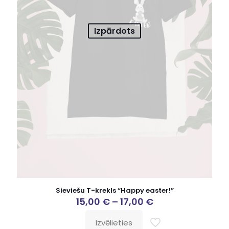
Izpārdots
Sieviešu T-krekls “Happy easter!”
15,00
€
–
17,00
€
Izvēlieties