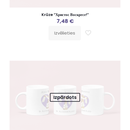
Krūze “Христос Воскресе!”
7,48
€
Izvēlieties
Izpārdots