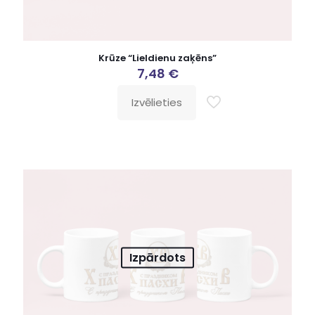
Krūze “Lieldienu zaķēns”
7,48
€
Izvēlieties
Izpārdots