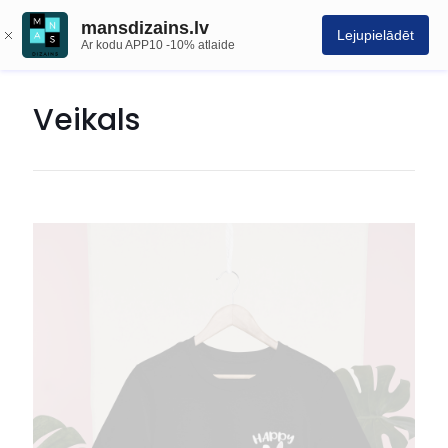
mansdizains.lv
Lejupielādēt
Ar kodu APP10 -10% atlaide
Veikals