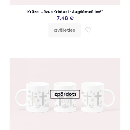
Krūze “Jēzus Kristus ir Augšāmcēlies!”
7,48
€
Izvēlieties
Izpārdots