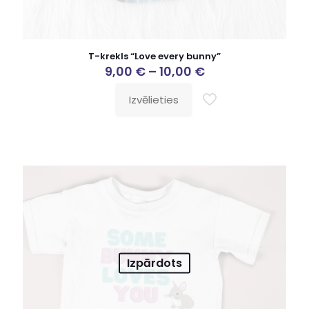
T-krekls “Love every bunny”
9,00
€
–
10,00
€
Izvēlieties
Izpārdots