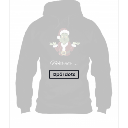
Izpārdots