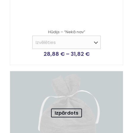
Hūdijs – “Nekā nav”
28,88
€
–
31,82
€
Izpārdots