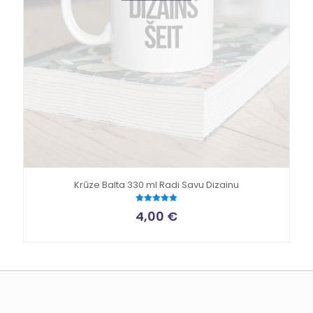
Krūze Balta 330 ml Radi Savu Dizainu
Novērtēts
4,00
€
ar
5.00
no 5