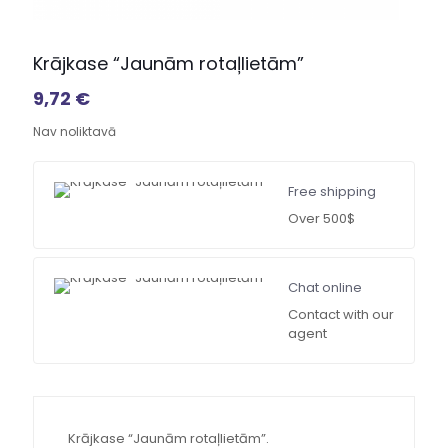
Krājkase “Jaunām rotaļlietām”
9,72
€
Nav noliktavā
Free shipping
Over 500$
Chat online
Contact with our
agent
Krājkase “Jaunām rotaļlietām”.