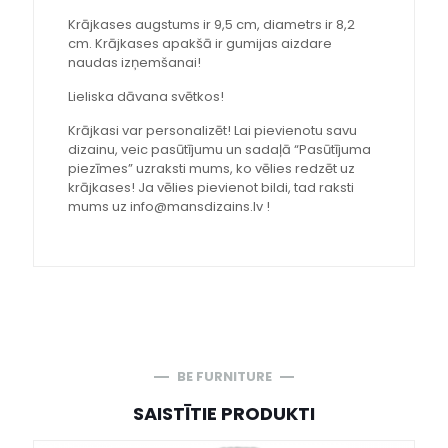
Krājkases augstums ir 9,5 cm, diametrs ir 8,2
cm. Krājkases apakšā ir gumijas aizdare
naudas izņemšanai!
Lieliska dāvana svētkos!
Krājkasi var personalizēt! Lai pievienotu savu
dizainu, veic pasūtījumu un sadaļā “Pasūtījuma
piezīmes” uzraksti mums, ko vēlies redzēt uz
krājkases! Ja vēlies pievienot bildi, tad raksti
mums uz info@mansdizains.lv !
BE FURNITURE
SAISTĪTIE PRODUKTI