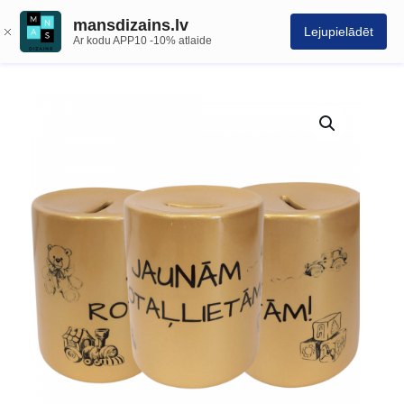
mansdizains.lv
Lejupielādēt
Ar kodu APP10 -10% atlaide