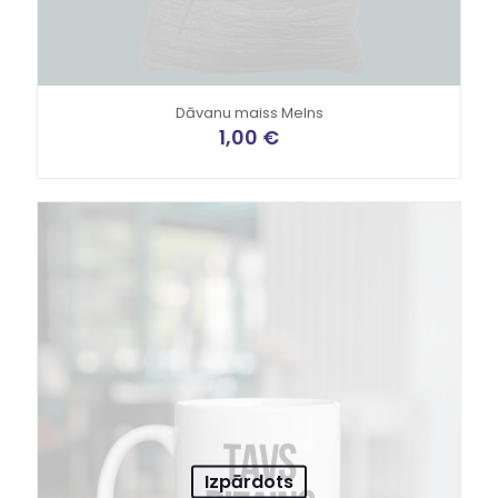
Dāvanu maiss Melns
1,00
€
Izpārdots