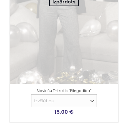
Izpārdots
Sieviešu T-krekls “Pilngadība”
15,00
€