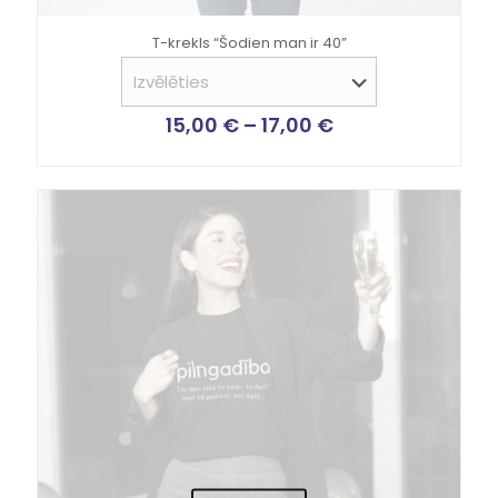
T-krekls “Šodien man ir 40”
15,00
€
–
17,00
€