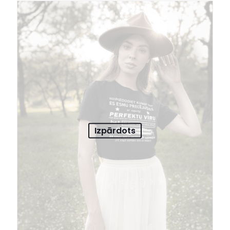
Izpārdots