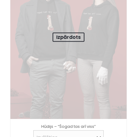
Izpārdots
Hūdijs – “Šogad tas arī viss”