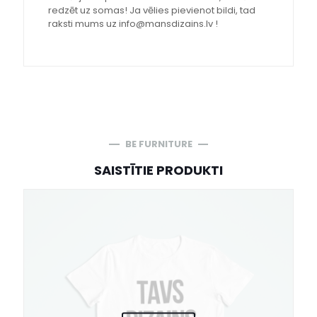
redzēt uz somas! Ja vēlies pievienot bildi, tad
raksti mums uz info@mansdizains.lv !
BE FURNITURE
SAISTĪTIE PRODUKTI