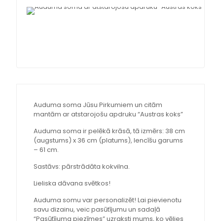
C
on
C
wi
a
Auduma soma Jūsu Pirkumiem un citām
mantām ar atstarojošu apdruku “Austras koks”
Auduma soma ir pelēkā krāsā, tā izmērs: 38 cm
(augstums) x 36 cm (platums), lencīšu garums
– 61 cm.
Sastāvs: pārstrādāta kokvilna.
Lieliska dāvana svētkos!
Auduma somu var personalizēt! Lai pievienotu
savu dizainu, veic pasūtījumu un sadaļā
“Pasūtījuma piezīmes” uzraksti mums, ko vēlies