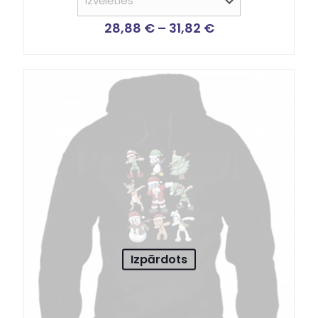
28,88
€
–
31,82
€
Izpārdots