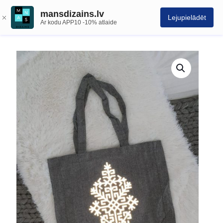
mansdizains.lv
Lejupielādēt
Ar kodu APP10 -10% atlaide