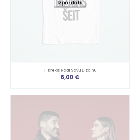
Izpārdots
T-krekls Radi Savu Dizainu
6,00
€