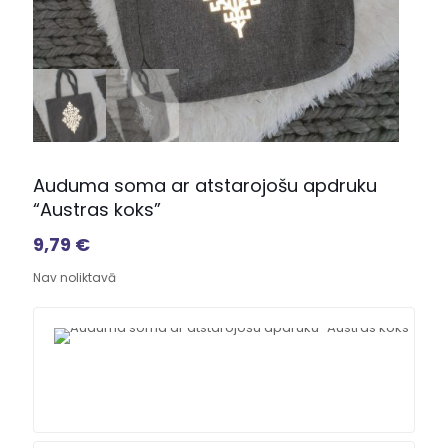
Auduma soma ar atstarojošu apdruku
“Austras koks”
9,79
€
Nav noliktavā
F
sh
O
5