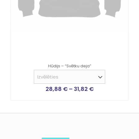
Hūdijs – “Svētku deja”
28,88
€
–
31,82
€