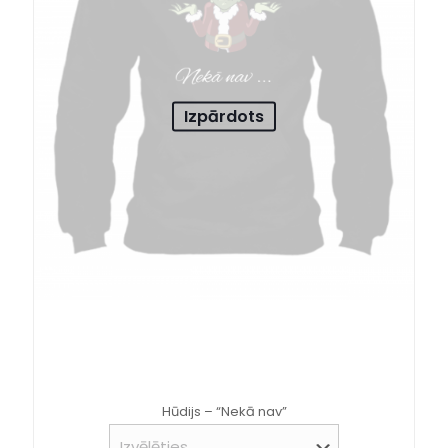
Izpārdots
Hūdijs – “Nekā nav”