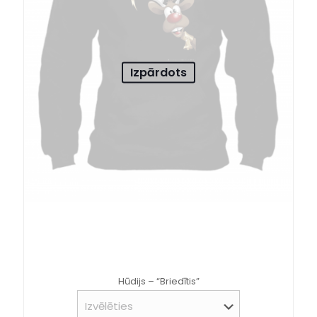
Izpārdots
Hūdijs – “Briedītis”