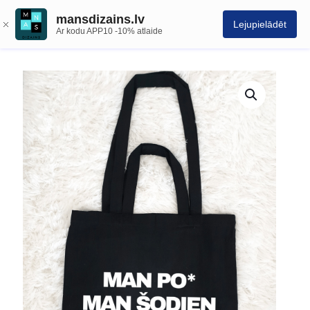
mansdizains.lv
Lejupielādēt
Ar kodu APP10 -10% atlaide