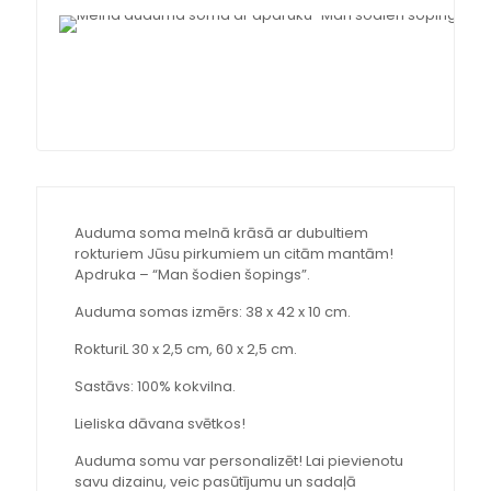
Auduma soma melnā krāsā ar dubultiem
rokturiem Jūsu pirkumiem un citām mantām!
Apdruka – “Man šodien šopings”.
Auduma somas izmērs: 38 x 42 x 10 cm.
RokturiL 30 x 2,5 cm, 60 x 2,5 cm.
Sastāvs: 100% kokvilna.
Lieliska dāvana svētkos!
Auduma somu var personalizēt! Lai pievienotu
savu dizainu, veic pasūtījumu un sadaļā