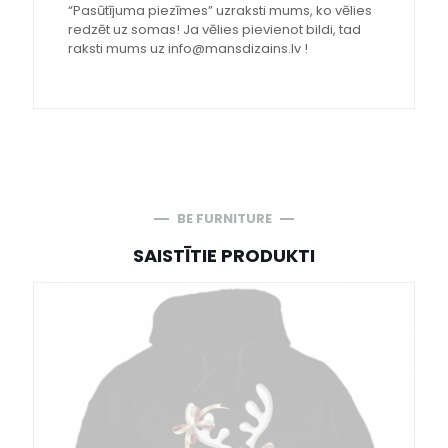
“Pasūtījuma piezīmes” uzraksti mums, ko vēlies
redzēt uz somas! Ja vēlies pievienot bildi, tad
raksti mums uz info@mansdizains.lv !
BE FURNITURE
SAISTĪTIE PRODUKTI