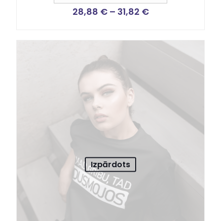
28,88
€
–
31,82
€
Izpārdots