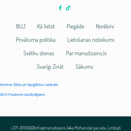
BUJ
Kā lietot
Piegāde
Norēķini
Privātuma politika
Lietošanas noteikumi
Svētku dienas
Par mansdizains.lv
Svarīgi Zināt
Sākums
Anime Stila un Apģērbu veikals
SEO Padomi iesācējiem
+371-61112462
info@mansdizains.lv
4a Mehanizācijas iela, Limbaži