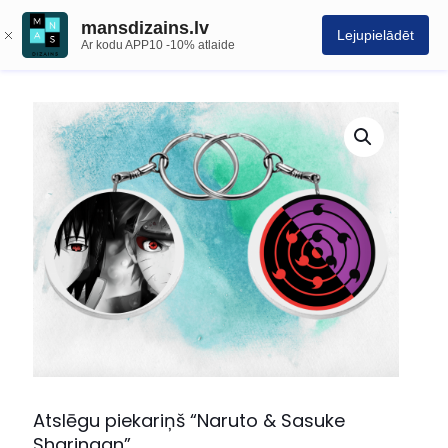
mansdizains.lv
Lejupielādēt
Ar kodu APP10 -10% atlaide
Atslēgu piekariņš “Naruto & Sasuke
Sharingan”