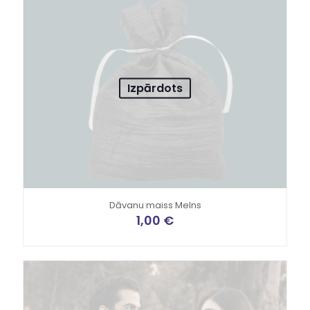
Izpārdots
Dāvanu maiss Melns
1,00
€