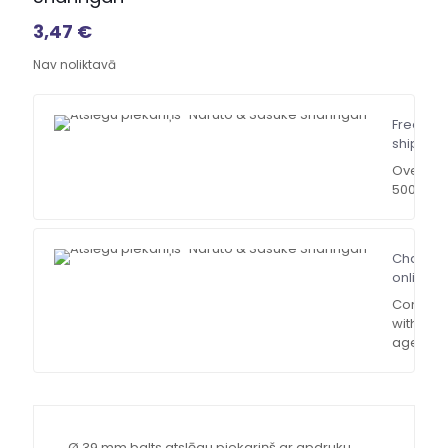
3,47
€
Nav noliktavā
Free
shipping
Over
500$
Chat
online
Contact
with our
agent
Ø 39 mm balts atslēgu piekariņš ar apdruku