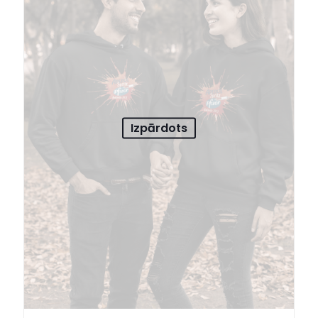
Izpārdots