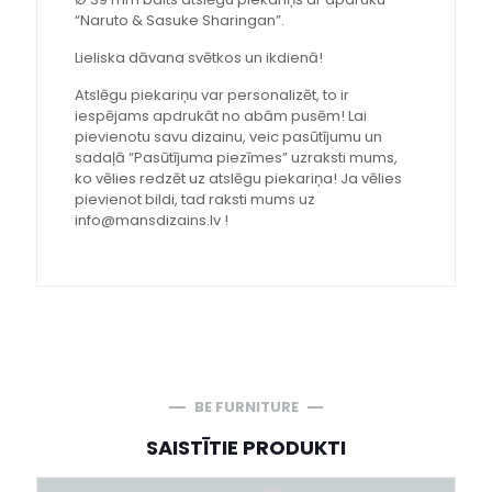
“Naruto & Sasuke Sharingan”.
Lieliska dāvana svētkos un ikdienā!
Atslēgu piekariņu var personalizēt, to ir
iespējams apdrukāt no abām pusēm! Lai
pievienotu savu dizainu, veic pasūtījumu un
sadaļā “Pasūtījuma piezīmes” uzraksti mums,
ko vēlies redzēt uz atslēgu piekariņa! Ja vēlies
pievienot bildi, tad raksti mums uz
info@mansdizains.lv !
BE FURNITURE
SAISTĪTIE PRODUKTI