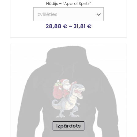
Hūdijs – “Aperol Spritz”
28,88
€
–
31,81
€
Izpārdots